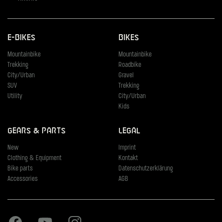
E-Bikes
Bikes
Mountainbike
Mountainbike
Trekking
Roadbike
City/Urban
Gravel
SUV
Trekking
Utility
City/Urban
Kids
Gears & Parts
Legal
New
Imprint
Clothing & Equipment
Kontakt
Bike parts
Datenschutzerklärung
Accessories
AGB
Facebook
Youtube
Instagram