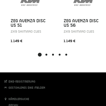
ZEG AVENZA DISC
ZEG AVENZA DISC
US 51
US 56
2X9 SHIMANO CUES
2X9 SHIMANO CUES
1.149 €
1.149 €
Bike-Registrierung
Gestohlenes Bike melden
Händlersuche
Archiv