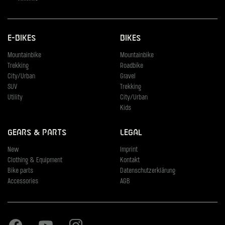
E-Bikes
Bikes
Mountainbike
Mountainbike
Trekking
Roadbike
City/Urban
Gravel
SUV
Trekking
Utility
City/Urban
Kids
Gears & Parts
Legal
New
Imprint
Clothing & Equipment
Kontakt
Bike parts
Datenschutzerklärung
Accessories
AGB
Facebook
Youtube
Instagram