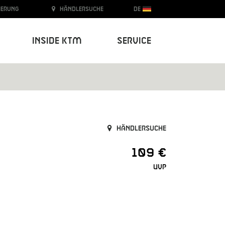
ierung
Händlersuche
DE
Inside KTM
Service
Händlersuche
109 €
UVP