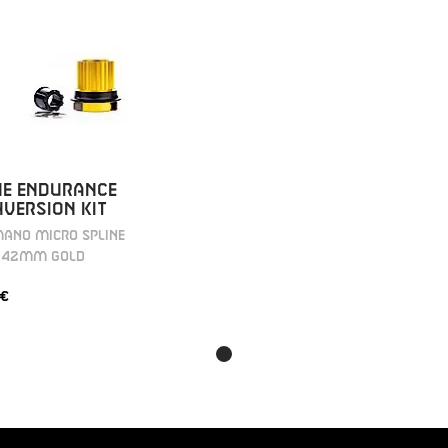
NE ENDURANCE
VERSION KIT
MANO MICRO SPLINE
142MM GOLD
 €