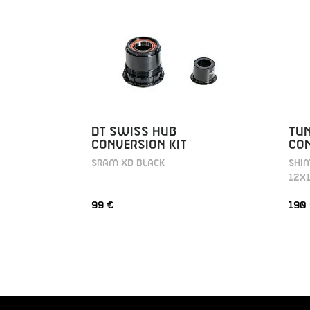
DT SWISS HUB
TU
CONVERSION KIT
CON
SRAM XD BLACK
SHI
12X
99 €
190