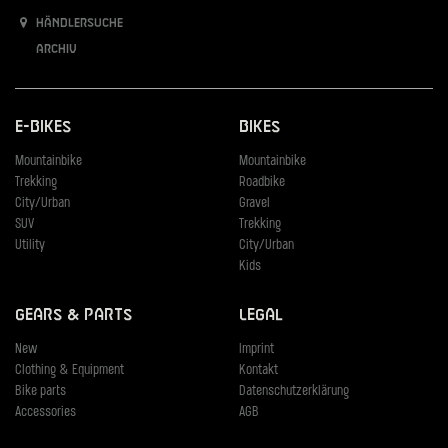
Händlersuche
Archiv
E-Bikes
Bikes
Mountainbike
Mountainbike
Trekking
Roadbike
City/Urban
Gravel
SUV
Trekking
Utility
City/Urban
Kids
Gears & Parts
Legal
New
Imprint
Clothing & Equipment
Kontakt
Bike parts
Datenschutzerklärung
Accessories
AGB