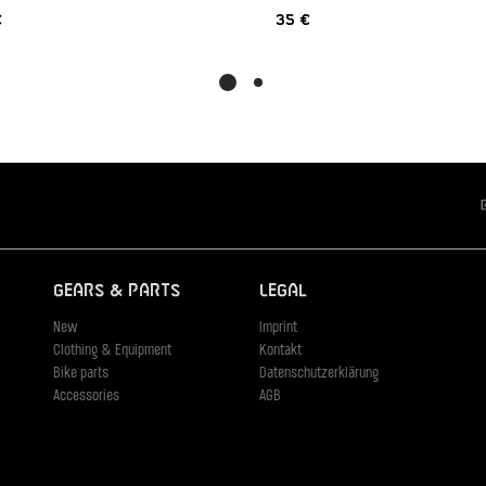
€
35 €
Gears & Parts
Legal
New
Imprint
Clothing & Equipment
Kontakt
Bike parts
Datenschutzerklärung
Accessories
AGB