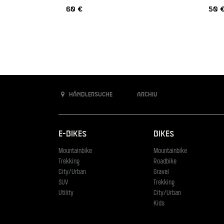
60 €
50 
Händlersuche
Archiv
E-Bikes
Bikes
Mountainbike
Mountainbike
Trekking
Roadbike
City/Urban
Gravel
SUV
Trekking
Utility
City/Urban
Kids