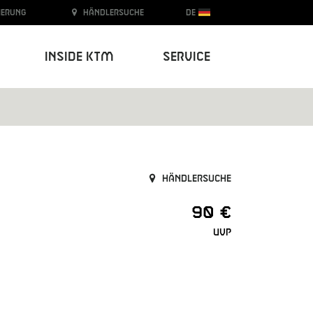
ierung
Händlersuche
DE
Inside KTM
Service
Händlersuche
90 €
UVP