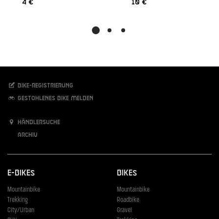
4 €
10 €
Bike-Registrierung
Gestohlenes Bike melden
Händlersuche
Archiv
E-Bikes
Bikes
Mountainbike
Mountainbike
Trekking
Roadbike
City/Urban
Gravel