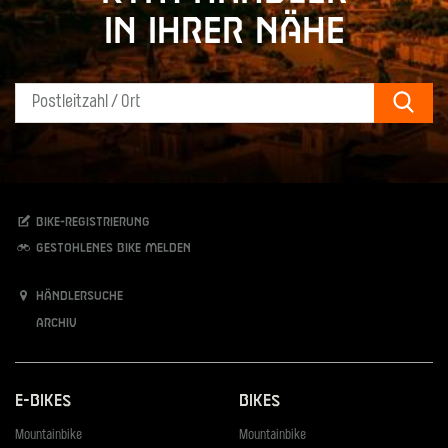
in Ihrer Nähe
Sear
Bike-Registrierung
Gestohlenes Bike melden
Händlersuche
Archiv
E-Bikes
Bikes
Mountainbike
Mountainbike