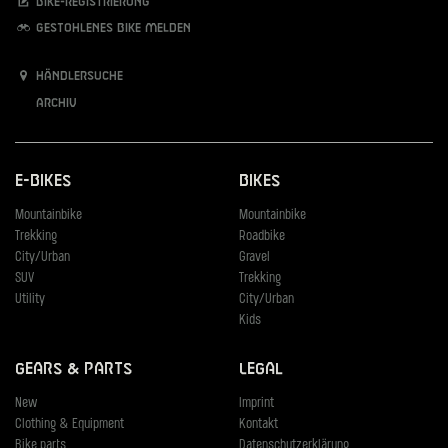
Bike-Registrierung
Gestohlenes Bike melden
Händlersuche
Archiv
E-Bikes
Bikes
Mountainbike
Mountainbike
Trekking
Roadbike
City/Urban
Gravel
SUV
Trekking
Utility
City/Urban
Kids
Gears & Parts
Legal
New
Imprint
Clothing & Equipment
Kontakt
Bike parts
Datenschutzerklärung