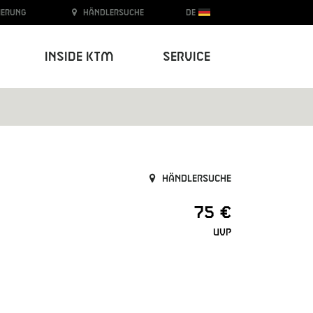
ierung
Händlersuche
DE
Inside KTM
Service
Händlersuche
75 €
UVP