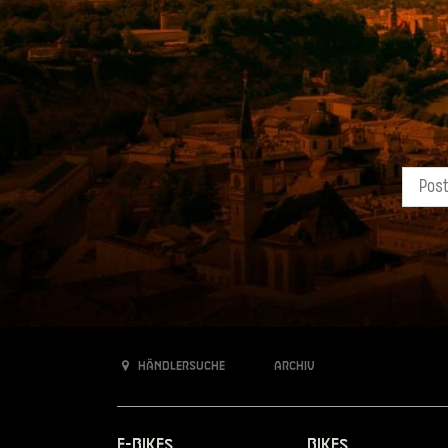
Händlersuche
Archiv
E-Bikes
Bikes