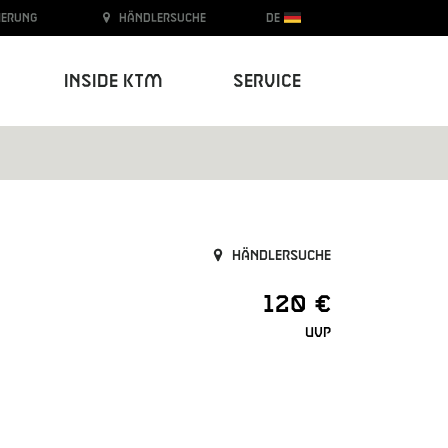
ierung
Händlersuche
DE
Inside KTM
Service
Händlersuche
120 €
UVP