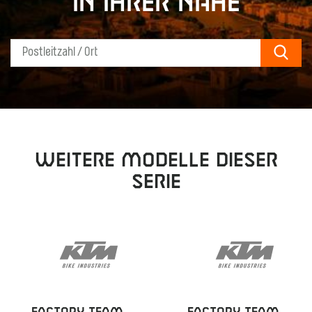
in Ihrer Nähe
Sear
Weitere Modelle dieser
Serie