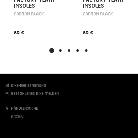
FACTORY TEAM
FACTORY TEAM
INSOLES
INSOLES
CARBON BLACK
CARBON BLACK
80 €
80 €
Bike-Registrierung
Gestohlenes Bike melden
Händlersuche
Archiv