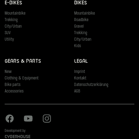
E-Bikes
Bikes
Mountainbike
Mountainbike
Trekking
Roadbike
City/Urban
Gravel
SUV
Trekking
Utility
City/Urban
Kids
Gears & Parts
Legal
New
Imprint
Clothing & Equipment
Kontakt
Bike parts
Datenschutzerklärung
Accessories
AGB
Facebook
Youtube
Instagram
Development by
Cyberhouse