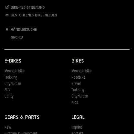
Bike-Registrierung
Gestohlenes Bike melden
Händlersuche
Archiv
E-Bikes
Bikes
Mountainbike
Mountainbike
Trekking
Roadbike
City/Urban
Gravel
SUV
Trekking
Utility
City/Urban
Kids
Gears & Parts
Legal
New
Imprint
Clothing & Equipment
Kontakt