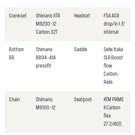
Crankset
Shimano XTR
Headset
FSA ACR
M9200-12
drop/in 1.5"
Carbon 32T
internal
Bottom
Shimano
Saddle
Selle Italia
BR.
BB94-41A
SLR Boost
pressfit
flow
Carbon
Rails
Chain
Shimano
Seatpost
KTM PRIME
M9100-12
II Carbon
flex
27.2/400