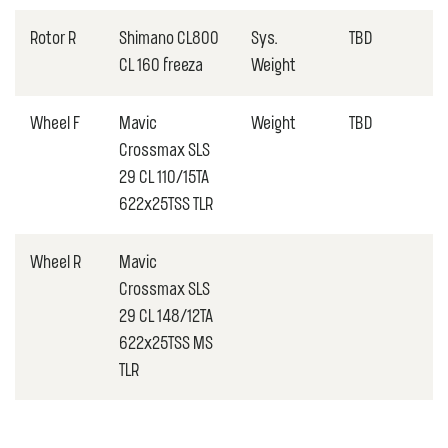
Rotor R
Shimano CL800
Sys.
TBD
CL 160 freeza
Weight
Wheel F
Mavic
Weight
TBD
Crossmax SLS
29 CL 110/15TA
622x25TSS TLR
Wheel R
Mavic
Crossmax SLS
29 CL 148/12TA
622x25TSS MS
TLR