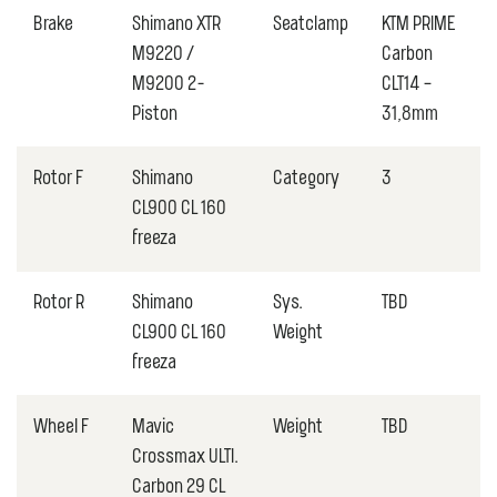
Brake
Shimano XTR
Seatclamp
KTM PRIME
M9220 /
Carbon
M9200 2-
CLT14 –
Piston
31,8mm
Rotor F
Shimano
Category
3
CL900 CL 160
freeza
Rotor R
Shimano
Sys.
TBD
CL900 CL 160
Weight
freeza
Wheel F
Mavic
Weight
TBD
Crossmax ULTI.
Carbon 29 CL