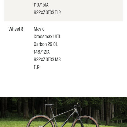
110/15TA
622x30TSS TLR
Wheel R
Mavic
Crossmax ULTI.
Carbon 29 CL
148/12TA
622x30TSS MS
TLR