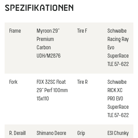
Spezifikationen
Frame
Myroon 29"
Tire F
Schwalbe
Premium
Racing Ray
Carbon
Evo
UDH/M2876
SuperRace
TLE 57-622
Fork
FOX 32SC Float
Tire R
Schwalbe
29" Perf 100mm
RICK XC
15x110
PRO EVO
SuperRace
TLE 57-622
R. Deraill
Shimano Deore
Grip
ESI Chunky