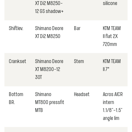
XT Di2 M8250-
silicone
12 GS shadow+
Shiftlev.
Shimano Deore
Bar
KTM TEAM
XT Di2 M8250
II flat 2X
720mm
Crankset
Shimano Deore
Stem
KTM TEAM
XT M8200-12
II 7°
30T
Bottom
Shimano
Headset
Acros AICR
BR.
MT800 pressfit
intern
MTB
1.1/8"–1.5"
angle lim