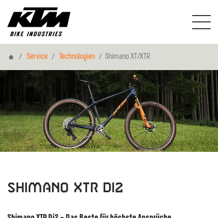
Home
Service
Technologien
Shimano XT/XTR
Shimano XTR DI2
Shimano XTR Di2 – Das Beste für höchste Ansprüche