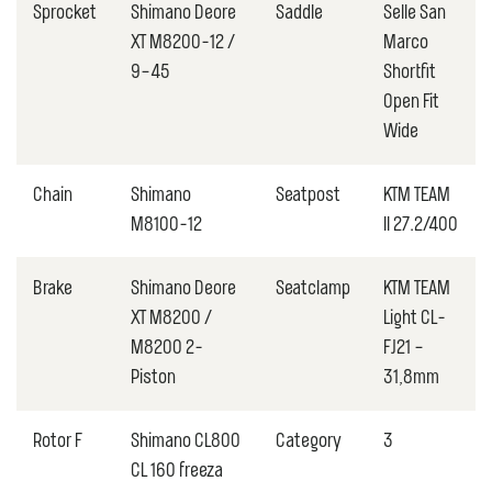
Sprocket
Shimano Deore
Saddle
Selle San
XT M8200-12 /
Marco
9–45
Shortfit
Open Fit
Wide
Chain
Shimano
Seatpost
KTM TEAM
M8100-12
II 27.2/400
Brake
Shimano Deore
Seatclamp
KTM TEAM
XT M8200 /
Light CL-
M8200 2-
FJ21 –
Piston
31,8mm
Rotor F
Shimano CL800
Category
3
CL 160 freeza