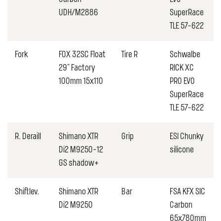
UDH/M2886
SuperRace
TLE 57-622
Fork
FOX 32SC Float
Tire R
Schwalbe
29" Factory
RICK XC
100mm 15x110
PRO EVO
SuperRace
TLE 57-622
R. Deraill
Shimano XTR
Grip
ESI Chunky
Di2 M9250-12
silicone
GS shadow+
Shiftlev.
Shimano XTR
Bar
FSA KFX SIC
Di2 M9250
Carbon
65x780mm