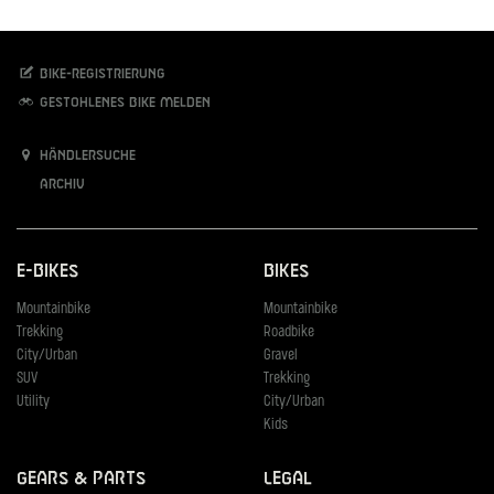
Bike-Registrierung
Gestohlenes Bike melden
Händlersuche
Archiv
E-Bikes
Bikes
Mountainbike
Mountainbike
Trekking
Roadbike
City/Urban
Gravel
SUV
Trekking
Utility
City/Urban
Kids
Gears & Parts
Legal