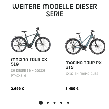
Weitere Modelle dieser
Serie
MACINA TOUR CX
MACINA TOUR PX
510
610
SH DEORE 10 + BOSCH
1X10 SHIMANO CUES
PT-CX5I4
3.699 €
3.499 €