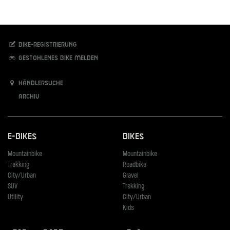
Bike-Registrierung
Gestohlenes Bike melden
Händlersuche
Archiv
E-Bikes
Bikes
Mountainbike
Mountainbike
Trekking
Roadbike
City/Urban
Gravel
SUV
Trekking
Utility
City/Urban
Kids