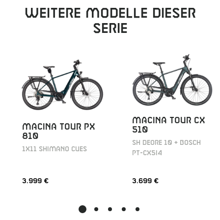
Weitere Modelle dieser
Serie
MACINA TOUR CX
MACINA TOUR PX
510
810
SH DEORE 10 + BOSCH
1X11 SHIMANO CUES
PT-CX5I4
3.999 €
3.699 €