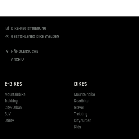
Bike-Registrierung
Gestohlenes Bike melden
Händlersuche
Archiv
E-Bikes
Bikes
Mountainbike
Mountainbike
Trekking
Roadbike
City/Urban
Gravel
SUV
Trekking
Utility
City/Urban
Kids