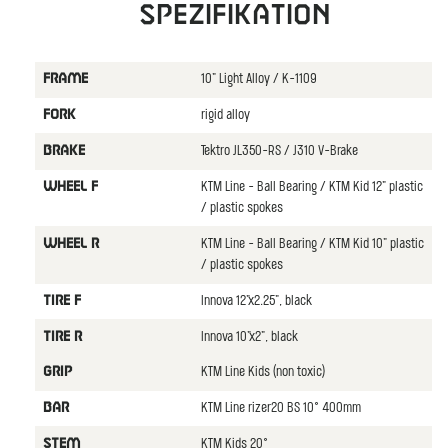
Spezifikation
10" Light Alloy / K-1109
FRAME
rigid alloy
FORK
Tektro JL350-RS / J310 V-Brake
BRAKE
KTM Line - Ball Bearing / KTM Kid 12" plastic
WHEEL F
/ plastic spokes
KTM Line - Ball Bearing / KTM Kid 10" plastic
WHEEL R
/ plastic spokes
Innova 12"x2.25", black
TIRE F
Innova 10"x2", black
TIRE R
KTM Line Kids (non toxic)
GRIP
KTM Line rizer20 BS 10° 400mm
BAR
KTM Kids 20°
STEM