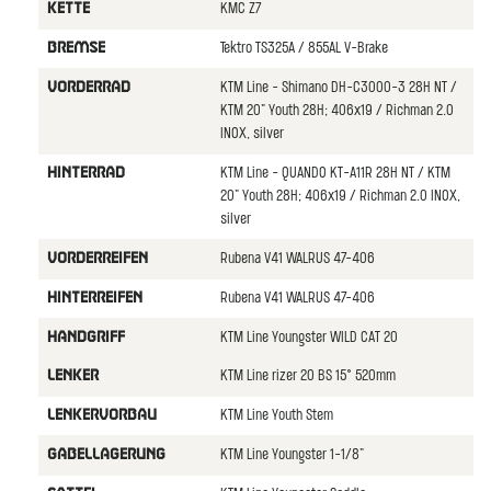
KMC Z7
KETTE
Tektro TS325A / 855AL V-Brake
BREMSE
KTM Line - Shimano DH-C3000-3 28H NT /
VORDERRAD
KTM 20" Youth 28H; 406x19 / Richman 2.0
INOX, silver
KTM Line - QUANDO KT-A11R 28H NT / KTM
HINTERRAD
20" Youth 28H; 406x19 / Richman 2.0 INOX,
silver
Rubena V41 WALRUS 47-406
VORDERREIFEN
Rubena V41 WALRUS 47-406
HINTERREIFEN
KTM Line Youngster WILD CAT 20
HANDGRIFF
KTM Line rizer 20 BS 15° 520mm
LENKER
KTM Line Youth Stem
LENKERVORBAU
KTM Line Youngster 1-1/8"
GABELLAGERUNG