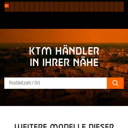
KTM Händler
in Ihrer Nähe
Sear
Weitere Modelle dieser