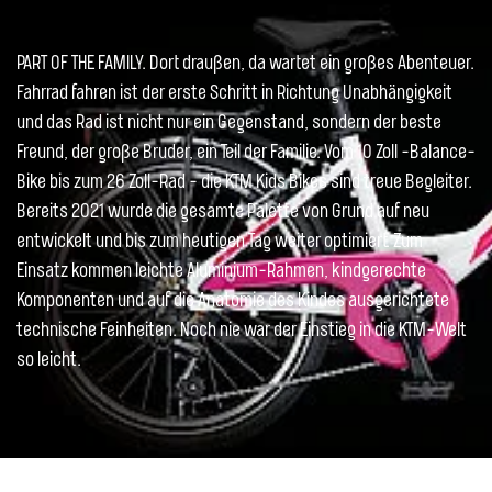
PART OF THE FAMILY. Dort draußen, da wartet ein großes Abenteuer.
Fahrrad fahren ist der erste Schritt in Richtung Unabhängigkeit
und das Rad ist nicht nur ein Gegenstand, sondern der beste
Freund, der große Bruder, ein Teil der Familie. Vom 10 Zoll -Balance-
Bike bis zum 26 Zoll-Rad - die KTM Kids Bikes sind treue Begleiter.
Bereits 2021 wurde die gesamte Palette von Grund auf neu
entwickelt und bis zum heutigen Tag weiter optimiert. Zum
Einsatz kommen leichte Aluminium-Rahmen, kindgerechte
Komponenten und auf die Anatomie des Kindes ausgerichtete
technische Feinheiten. Noch nie war der Einstieg in die KTM-Welt
so leicht.