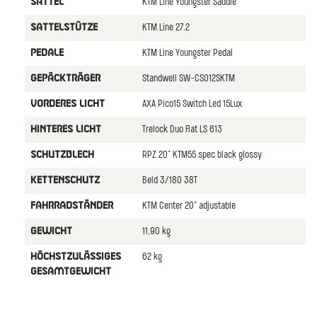
KTM Line Youngster Saddle
SATTEL
KTM Line 27.2
SATTELSTÜTZE
KTM Line Youngster Pedal
PEDALE
Standwell SW-CS012SKTM
GEPÄCKTRÄGER
AXA Pico15 Switch Led 15Lux
VORDERES LICHT
Trelock Duo Flat LS 613
HINTERES LICHT
RPZ 20" KTM55 spec black glossy
SCHUTZBLECH
Beld 3/180 38T
KETTENSCHUTZ
KTM Center 20" adjustable
FAHRRADSTÄNDER
11,90 kg
GEWICHT
62 kg
HÖCHSTZULÄSSIGES
GESAMTGEWICHT