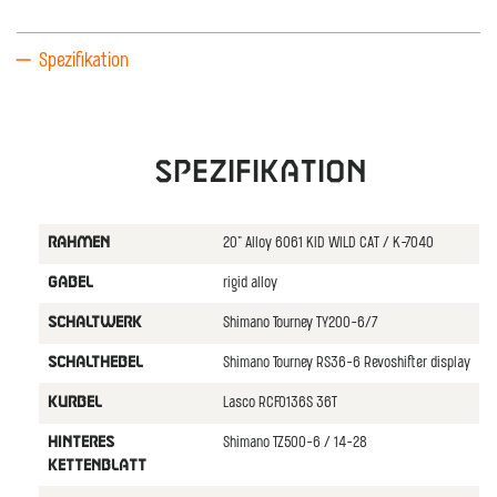
Spezifikation
Spezifikation
20" Alloy 6061 KID WILD CAT / K-7040
RAHMEN
rigid alloy
GABEL
Shimano Tourney TY200-6/7
SCHALTWERK
Shimano Tourney RS36-6 Revoshifter display
SCHALTHEBEL
Lasco RCF0136S 36T
KURBEL
Shimano TZ500-6 / 14-28
HINTERES
KETTENBLATT