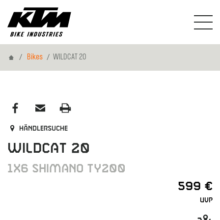
Home
Bikes
WILDCAT 20
Händlersuche
WILDCAT 20
1X6 SHIMANO TY200
599 €
UVP