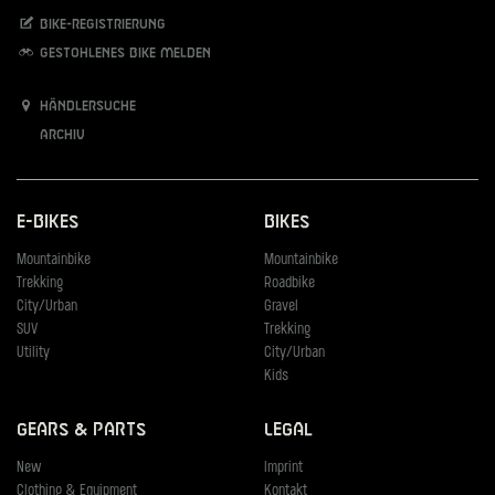
Bike-Registrierung
Gestohlenes Bike melden
Händlersuche
Archiv
E-Bikes
Bikes
Mountainbike
Mountainbike
Trekking
Roadbike
City/Urban
Gravel
SUV
Trekking
Utility
City/Urban
Kids
Gears & Parts
Legal
New
Imprint
Clothing & Equipment
Kontakt