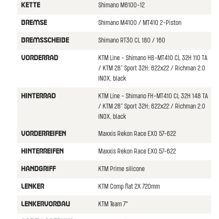
Shimano M6100-12
KETTE
Shimano M4100 / MT410 2-Piston
BREMSE
Shimano RT30 CL 180 / 160
BREMSSCHEIBE
KTM Line - Shimano HB-MT410 CL 32H 110 TA
VORDERRAD
/ KTM 28" Sport 32H; 622x22 / Richman 2.0
INOX, black
KTM Line - Shimano FH-MT410 CL 32H 148 TA
HINTERRAD
/ KTM 28" Sport 32H; 622x22 / Richman 2.0
INOX, black
Maxxis Rekon Race EXO 57-622
VORDERREIFEN
Maxxis Rekon Race EXO 57-622
HINTERREIFEN
KTM Prime silicone
HANDGRIFF
KTM Comp flat 2X 720mm
LENKER
KTM Team 7°
LENKERVORBAU