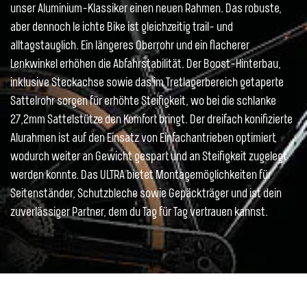
unser Aluminium-Klassiker einen neuen Rahmen. Das robuste,
aber dennoch le ichte Bike ist gleichzeitig trail- und
alltagstauglich. Ein längeres Oberrohr und ein flacherer
Lenkwinkel erhöhen die Abfahrstabilität. Der Boost-Hinterbau,
inklusive Steckachse sowie das im Tretlagerbereich getaperte
Sattelrohr sorgen für erhöhte Steifigkeit, wo bei die schlanke
27,2mm Sattelstütze den Komfort bringt. Der dreifach konifizierte
Alurahmen ist auf den Einsatz von Einfachantrieben optimiert,
wodurch weiter an Gewicht gespart und an Steifigkeit zugelegt
werden konnte. Das ULTRA bietet Montagemöglichkeiten für
Seitenständer, Schutzbleche sowie Gepäckträger und ist dein
zuverlässiger Partner, dem du Tag für Tag vertrauen kannst.