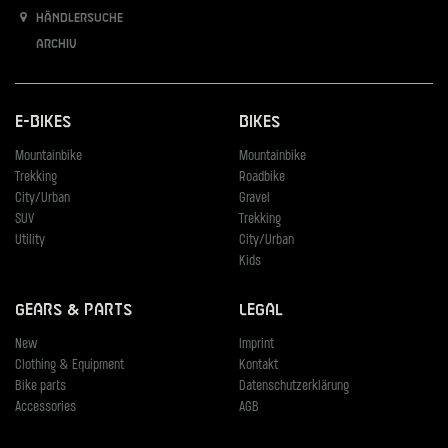
Händlersuche
Archiv
E-Bikes
Bikes
Mountainbike
Mountainbike
Trekking
Roadbike
City/Urban
Gravel
SUV
Trekking
Utility
City/Urban
Kids
Gears & Parts
Legal
New
Imprint
Clothing & Equipment
Kontakt
Bike parts
Datenschutzerklärung
Accessories
AGB