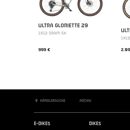
ULTRA GLORIETTE 29
ULT
1X12 SRAM SX
1X1
999 €
2.0
Händlersuche
Archiv
E-Bikes
Bikes