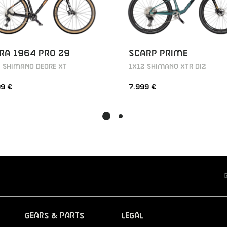
RA 1964 PRO 29
SCARP PRIME
2 SHIMANO DEORE XT
1X12 SHIMANO XTR DI2
99 €
7.999 €
Gears & Parts
Legal