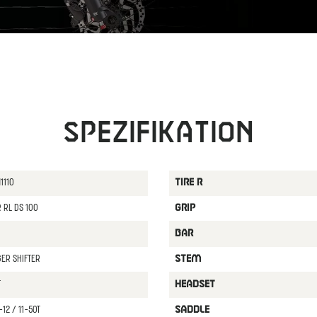
Spezifikation
1110
TIRE R
 RL DS 100
GRIP
BAR
ER SHIFTER
STEM
T
HEADSET
12 / 11-50T
SADDLE