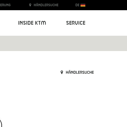
ierung
Händlersuche
DE
Inside KTM
Service
Händlersuche