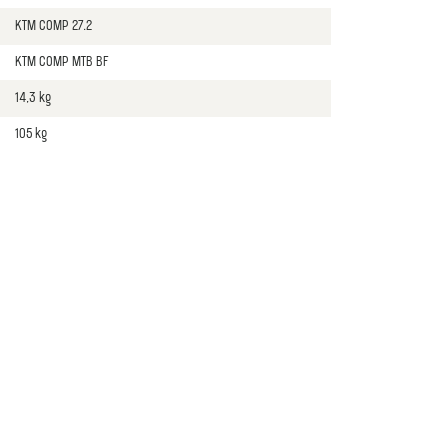
KTM COMP 27.2
KTM COMP MTB BF
14,3 kg
105 kg