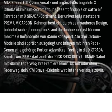
MASTER und ELITE) zum Einsatz und ergänzt das begehrte X
STRADA Aluminium-Sortiment. Insgesamt finden sich satte elf
Fahrräder im X STRADA-Sortiment. Der universell einsetzbare
PREMIUM CARBON-Rahmen besticht durch sein sauberes Design,
befindet sich am neuesten Stand der Technik und ist für eine
maximale Reifenbreite von 45mm konzipiert. Alle drei Carbon-
Modelle sind sportlich ausgelegt und bringen mit ihren Race-
Genen eine gehörige Portion Adventure-Feeling in die X STRADA-
Familie. Am PRIME darf auch die ROCK SHOX RUDY ULTIMATE Gabel
mit 40mm Federweg ihre Premiere feiern. Ob mit oder ohne
Federweg, dein KTM Gravel-Erlebnis wird intensiver als je zuvor.