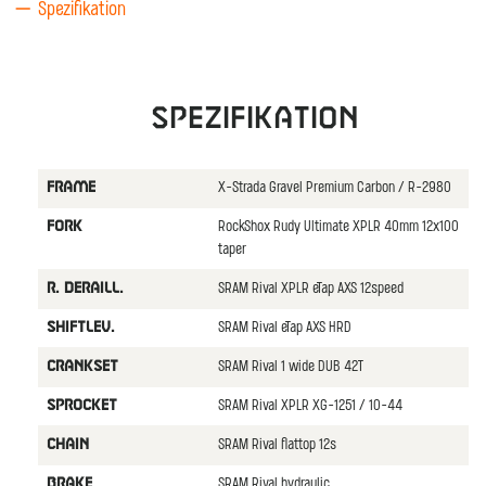
Spezifikation
Spezifikation
X-Strada Gravel Premium Carbon / R-2980
FRAME
RockShox Rudy Ultimate XPLR 40mm 12x100
FORK
taper
SRAM Rival XPLR eTap AXS 12speed
R. DERAILL.
SRAM Rival eTap AXS HRD
SHIFTLEV.
SRAM Rival 1 wide DUB 42T
CRANKSET
SRAM Rival XPLR XG-1251 / 10-44
SPROCKET
SRAM Rival flattop 12s
CHAIN
SRAM Rival hydraulic
BRAKE