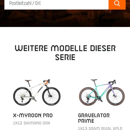
Sear
Weitere Modelle dieser
Serie
X-MYROON PRO
GRAVELATOR
PRIME
1X12 SHIMANO GRX
1X13 SRAM RIVAL XPLR