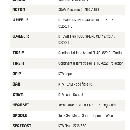
SRAM Paceline CL 160 / 160
ROTOR
DT Swiss GR 1600 SPLINE CL 100/12TA /
WHEEL F
622x24TC
DT Swiss GR 1600 SPLINE CL 142/12TA /
WHEEL R
622x24TC
Continental Terra Speed TL 40-622 ProTection
TIRE F
Continental Terra Speed TL 40-622 ProTection
TIRE R
KTM tape
GRIP
KTM TEAM Road flare 16°
BAR
KTM Team Road 8°
STEM
Acros AICR internal 1.1/8"-1.5" angle limit
HEADSET
Selle San Marco Shortfit Open Fit Wide
SADDLE
KTM Team 27.2/350
SEATPOST