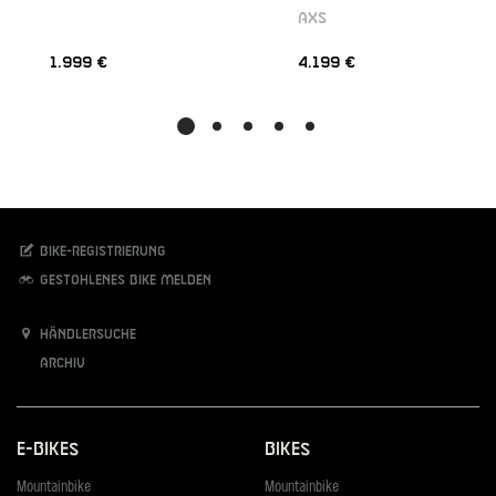
AXS
1.999 €
4.199 €
Bike-Registrierung
Gestohlenes Bike melden
Händlersuche
Archiv
E-Bikes
Bikes
Mountainbike
Mountainbike