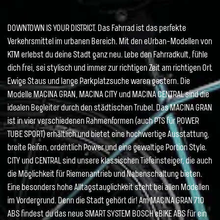
DOWNTOWN IS YOUR DISTRICT. Das Fahrrad ist das perfekte
Verkehrsmittel im urbanen Bereich. Mit den eUrban-Modellen von
KTM erlebst du deine Stadt ganz neu. Lebe den Fahrradkult, fühle
dich frei, sei stylisch und immer zur richtigen Zeit am richtigen Ort.
Ewige Staus und lange Parkplatzsuche waren gestern. Die
Modelle MACINA GRAN, MACINA CITY und MACINA CENTRAL sind die
idealen Begleiter durch den städtischen Trubel. Das MACINA GRAN
ist in vier verschiedenen Rahmenformen (auch PTS für POWER
TUBE SPORT) erhältlich und bietet eine hochwertige Ausstattung,
breite Reifen, ordentlich Power und eine gewaltige Portion Style.
CITY und CENTRAL sind unsere klassischen Tiefeinsteiger, die auch
die Möglichkeit für Riemenantrieb und Nabenschaltung bieten.
Eine besonders hohe Alltagstauglichkeit steht bei allen Modellen
im Vordergrund. Denn die Stadt gehört dir! Am MACINA GRAN 710
ABS findest du das neue SMART SYSTEM BOSCH eBIKE ABS für ein