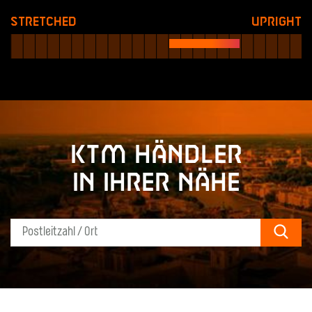
Stretched
Upright
KTM Händler
in Ihrer Nähe
Sear