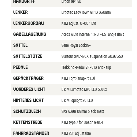
Ergon GP1 SD
HANDGRIFF
Ergotec Lady Town GH16 630mm
LENKER
KTM adjust. 0-60° ICR
LENKERVORBAU
Acros AICR internal 1.1/8"-1.5" angle limit
GABELLAGERUNG
Selle Royal Lookin+
SATTEL
Suntour SP17-NCX suspension 30.9/350
SATTELSTÜTZE
Trekking-Pedal VP-616 anti-slip
PEDALE
KTM light (snap-it 1.0)
GEPÄCKTRÄGER
B&M Lumotec MYC LED 50Lux
VORDERES LICHT
B&M Toplight 2C LED
HINTERES LICHT
SKS A69R 69mm black matt
SCHUTZBLECH
KTM type 7 for Bosch Gen.4
KETTENSTREBE
KTM 28" adjustable
FAHRRADSTÄNDER