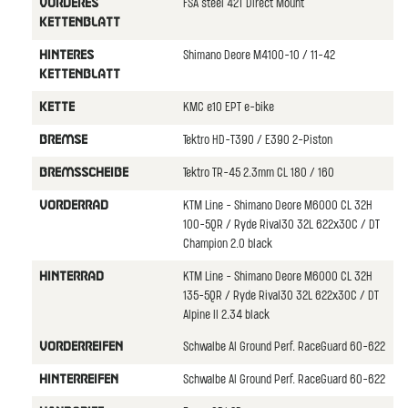
FSA steel 42T Direct Mount
VORDERES
KETTENBLATT
Shimano Deore M4100-10 / 11-42
HINTERES
KETTENBLATT
KMC e10 EPT e-bike
KETTE
Tektro HD-T390 / E390 2-Piston
BREMSE
Tektro TR-45 2.3mm CL 180 / 160
BREMSSCHEIBE
KTM Line - Shimano Deore M6000 CL 32H
VORDERRAD
100-5QR / Ryde Rival30 32L 622x30C / DT
Champion 2.0 black
KTM Line - Shimano Deore M6000 CL 32H
HINTERRAD
135-5QR / Ryde Rival30 32L 622x30C / DT
Alpine II 2.34 black
Schwalbe Al Ground Perf. RaceGuard 60-622
VORDERREIFEN
Schwalbe Al Ground Perf. RaceGuard 60-622
HINTERREIFEN