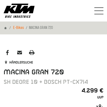
Home
E-Bikes
MACINA GRAN 720
Händlersuche
MACINA GRAN 720
SH DEORE 10 + BOSCH PT-CX7I4
4.299 €
UVP