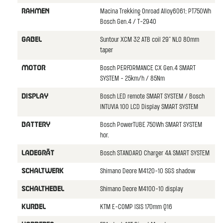
Macina Trekking Onroad Alloy6061; PT750Wh
RAHMEN
Bosch Gen.4 / T-2940
Suntour XCM 32 ATB coil 29" NLO 80mm
GABEL
taper
Bosch PERFORMANCE CX Gen.4 SMART
MOTOR
SYSTEM - 25km/h / 85Nm
Bosch LED remote SMART SYSTEM / Bosch
DISPLAY
INTUVIA 100 LCD Display SMART SYSTEM
Bosch PowerTUBE 750Wh SMART SYSTEM
BATTERY
hor.
Bosch STANDARD Charger 4A SMART SYSTEM
LADEGRÄT
Shimano Deore M4120-10 SGS shadow
SCHALTWERK
Shimano Deore M4100-10 display
SCHALTHEBEL
KTM E-COMP ISIS 170mm Q16
KURBEL