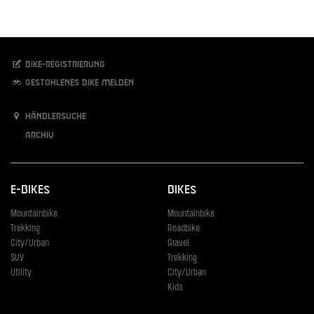
Bike-Registrierung
Gestohlenes Bike melden
Händlersuche
Archiv
E-Bikes
Bikes
Mountainbike
Mountainbike
Trekking
Roadbike
City/Urban
Gravel
SUV
Trekking
Utility
City/Urban
Kids