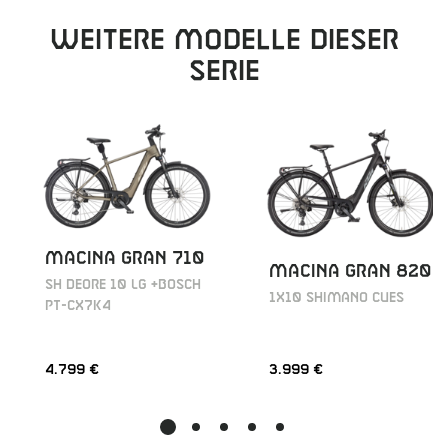
Weitere Modelle dieser
Serie
MACINA GRAN 710
MACINA GRAN 820
SH DEORE 10 LG +BOSCH
1X10 SHIMANO CUES
PT-CX7K4
4.799 €
3.999 €