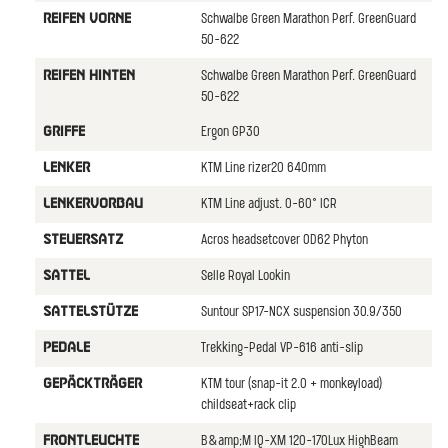
Schwalbe Green Marathon Perf. GreenGuard
REIFEN VORNE
50-622
Schwalbe Green Marathon Perf. GreenGuard
REIFEN HINTEN
50-622
Ergon GP30
GRIFFE
KTM Line rizer20 640mm
LENKER
KTM Line adjust. 0-60° ICR
LENKERVORBAU
Acros headsetcover OD62 Phyton
STEUERSATZ
Selle Royal Lookin
SATTEL
Suntour SP17-NCX suspension 30.9/350
SATTELSTüTZE
Trekking-Pedal VP-616 anti-slip
PEDALE
KTM tour (snap-it 2.0 + monkeyload)
GEPäCKTRäGER
childseat+rack clip
B&amp;M IQ-XM 120-170Lux HighBeam
FRONTLEUCHTE