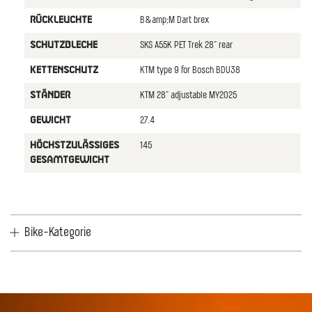
B&amp;M Dart brex
RüCKLEUCHTE
SKS A55K PET Trek 28" rear
SCHUTZBLECHE
KTM type 9 for Bosch BDU38
KETTENSCHUTZ
KTM 28" adjustable MY2025
STäNDER
27.4
GEWICHT
145
HöCHSTZULäSSIGES
GESAMTGEWICHT
Bike-Kategorie