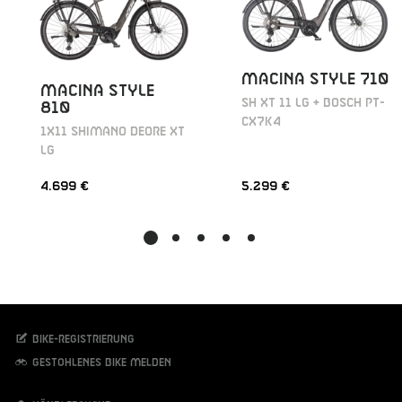
MACINA STYLE 710
MACINA STYLE
SH XT 11 LG + BOSCH PT-
810
CX7K4
1X11 SHIMANO DEORE XT
LG
4.699 €
5.299 €
Bike-Registrierung
Gestohlenes Bike melden