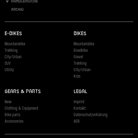
Händlersuche
Archiv
E-Bikes
Bikes
Mountainbike
Mountainbike
Trekking
Roadbike
City/Urban
Gravel
SUV
Trekking
Utility
City/Urban
Kids
Gears & Parts
Legal
New
Imprint
Clothing & Equipment
Kontakt
Bike parts
Datenschutzerklärung
Accessories
AGB