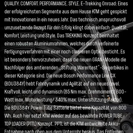
QUALITY. COMFORT. PERFORMANCE. STYLE. E-Trekking Onroad: Eines
der erfolgreichsten Segmente aus dem Hause KTM geht gespickt
mit Innovationen in ein neues Jahr. Das technisch anspruchsvoll
umzusetzende Rezept für den Erfolg klingt dabei einfach: Qualität,
Komfort, Leistung und Style. Das TREKKING Konzept beinhaltet
einen robusten Aluminiumrahmen, welcher durch verfeinerte
Fertigungsverfahren mit einer noch cleaneren Optik besticht. Es
ist besonders hervorzuheben, dass die neuen GRAN-Modelle die
Nachfolger des amtierenden „Stiftung Warentest“-Siegerbikes in
dieser Kategorie sind. Die neue Bosch Performance Line CX
(BDU384Y) hebt Fahrdynamik und Agilität auf ein neues Level.
Kraftvoll, leicht und dynamisch (85 Nm max. Drehmoment/ 600-
Watt max. Motorleistung/ 340% max. Unterstützungsfaktor).
Die BDU384Y Power Tube Batterie bietet eine Kapazität von 800
Wh. Auch hier setzt KTM wieder auf das bewährte POWER TUBE
TOP LOADER (PTTL) Konzept. PPTL ist die KTM entwickelte Akku-
Entnahme nach oben aus dem Unterrohr heraus. Das Entfernen