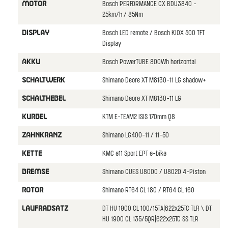
Bosch PERFORMANCE CX BDU3840 -
MOTOR
25km/h / 85Nm
Bosch LED remote / Bosch KIOX 500 TFT
DISPLAY
Display
Bosch PowerTUBE 800Wh horizontal
AKKU
Shimano Deore XT M8130-11 LG shadow+
SCHALTWERK
Shimano Deore XT M8130-11 LG
SCHALTHEBEL
KTM E-TEAM2 ISIS 170mm Q8
KURBEL
Shimano LG400-11 / 11-50
ZAHNKRANZ
KMC e11 Sport EPT e-bike
KETTE
Shimano CUES U8000 / U8020 4-Piston
BREMSE
Shimano RT64 CL 180 / RT64 CL 160
ROTOR
DT HU 1900 CL 100/15TA|622x25TC TLR \ DT
LAUFRADSATZ
HU 1900 CL 135/5QR|622x25TC SS TLR