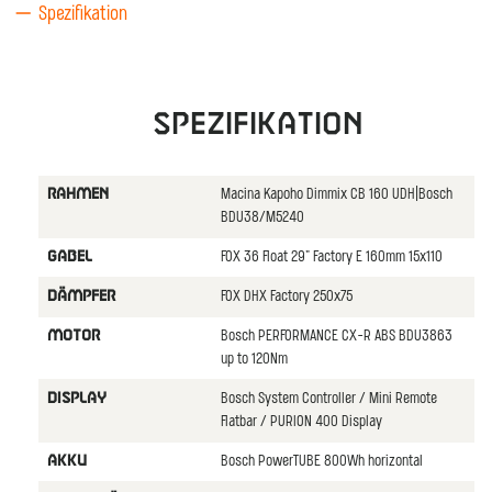
Spezifikation
Spezifikation
Macina Kapoho Dimmix CB 160 UDH|Bosch
RAHMEN
BDU38/M5240
FOX 36 Float 29" Factory E 160mm 15x110
GABEL
FOX DHX Factory 250x75
DäMPFER
Bosch PERFORMANCE CX-R ABS BDU3863
MOTOR
up to 120Nm
Bosch System Controller / Mini Remote
DISPLAY
Flatbar / PURION 400 Display
Bosch PowerTUBE 800Wh horizontal
AKKU