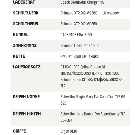
Bosch STANDARD Charger 4A
LADEGERäT
Shimano XTR Di2 M9260-11 LG shadow+
SCHALTWERK
Shimano XTR Di2 M9250
SCHALTHEBEL
RACE FACE ERA-E160
KURBEL
Shimano LG700-11 / 11-50
ZAHNKRANZ
KMC e11 Sport EPT e-bike
KETTE
DT HXC 1200 Spline Carbon CL
LAUFRADSATZ
110/15TA|622x30TSS TLR / DT HXC 1200
Spline Carbon CL 148/12TA|584x30TSS SS
TLR
Schwalbe Magic Mary Evo SuperTrail TLE 65-
REIFEN VORNE
622
Schwalbe Hans Dampf Evo SuperGravity TLE
REIFEN HINTEN
65-584
Ergon GE10
GRIFFE