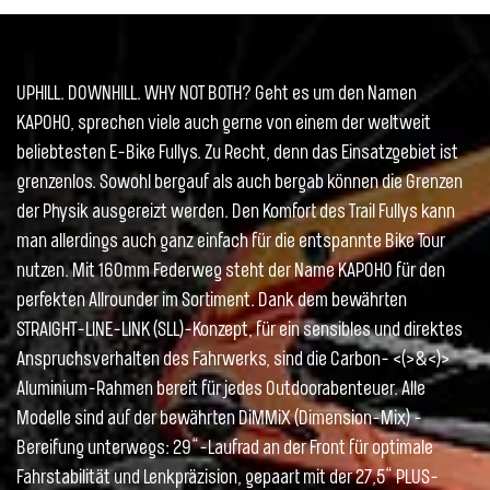
UPHILL. DOWNHILL. WHY NOT BOTH? Geht es um den Namen
KAPOHO, sprechen viele auch gerne von einem der weltweit
beliebtesten E-Bike Fullys. Zu Recht, denn das Einsatzgebiet ist
grenzenlos. Sowohl bergauf als auch bergab können die Grenzen
der Physik ausgereizt werden. Den Komfort des Trail Fullys kann
man allerdings auch ganz einfach für die entspannte Bike Tour
nutzen. Mit 160mm Federweg steht der Name KAPOHO für den
perfekten Allrounder im Sortiment. Dank dem bewährten
STRAIGHT-LINE-LINK (SLL)-Konzept, für ein sensibles und direktes
Anspruchsverhalten des Fahrwerks, sind die Carbon- <(>&<)>
Aluminium-Rahmen bereit für jedes Outdoorabenteuer. Alle
Modelle sind auf der bewährten DiMMiX (Dimension-Mix) -
Bereifung unterwegs: 29“-Laufrad an der Front für optimale
Fahrstabilität und Lenkpräzision, gepaart mit der 27,5“ PLUS-