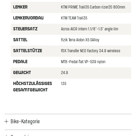
KTM PRIME Trail35 Carbon rizer20 800mm
LENKER
KTM TEAM Trail35
LENKERVORBAU
Acros AICR intern 1.1/8"-1.5" angle lim
STEUERSATZ
Fizik Terra Aidon X5 SAlloy
SATTEL
FOX Transfer NEO Factory 34.9 wireless
SATTELSTüTZE
MTB-Pedal flat VP-539 nylon
PEDALE
24.9
GEWICHT
135
HöCHSTZULäSSIGES
GESAMTGEWICHT
Bike-Kategorie