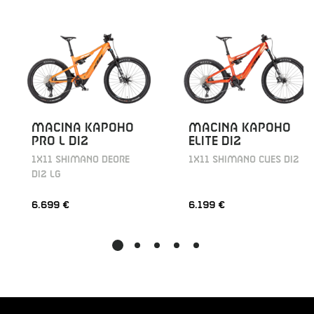
MACINA KAPOHO
MACINA KAPOHO
PRO L DI2
ELITE DI2
1X11 SHIMANO DEORE
1X11 SHIMANO CUES DI2
DI2 LG
6.699 €
6.199 €