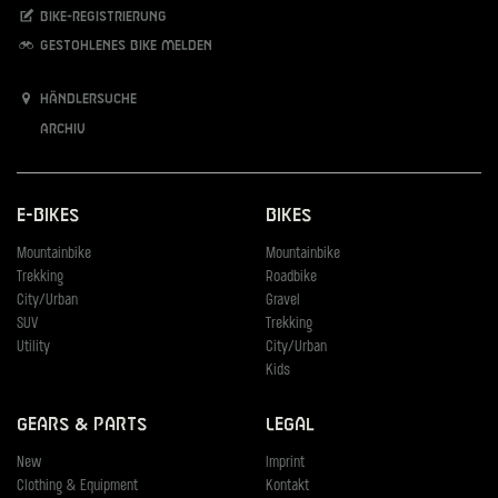
Bike-Registrierung
Gestohlenes Bike melden
Händlersuche
Archiv
E-Bikes
Bikes
Mountainbike
Mountainbike
Trekking
Roadbike
City/Urban
Gravel
SUV
Trekking
Utility
City/Urban
Kids
Gears & Parts
Legal
New
Imprint
Clothing & Equipment
Kontakt