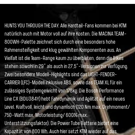
HUNTS YOU THROUGH THE DAY. Alle Hardtail-Fans kommen bei KTM
natürlich auch mit Motor voll auf ihre Kosten. Die MACINA TEAM-
800WH-Palette zeichnet sich durch eine besonders hohe
Rahmensteifigkeit und klug gewählten Komponenten aus. An
Vielfalt ist die Team-Range kaum zu überbieten, denn die Bikes
stehen sowohl in 29“ als auch in 27,5“-Versionen zur Verfügung.
Zwei besondere Modell-Highlights sind das LIGHT-FENDER-
CARRIER (LFC)-Modell inklusive ABS, sowie das TEAM XL für ein
zulässiges Systemgewicht von 178kg. Die Bosch Performance
Line CX (BDU384Y) hebt Fahrdynamik und Agilität auf ein neues
Level. Kraftvoll, leicht und dynamisch (120 Nm max. Drehmoment/
750-Watt max. Motorleistung/ 600% max.
Unterstützungsfaktor). Die Power Tube Batterie bietet eine
Kapazität von 800 Wh. Auch hier setzt KTM wieder auf das