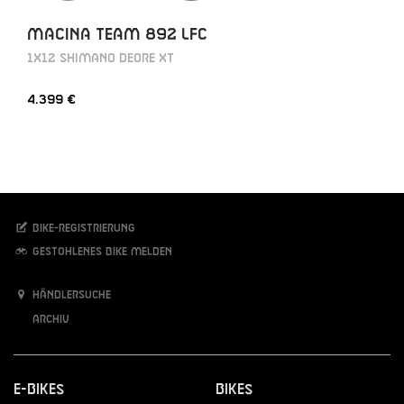
MACINA TEAM 892 LFC
1X12 SHIMANO DEORE XT
4.399 €
Bike-Registrierung
Gestohlenes Bike melden
Händlersuche
Archiv
E-Bikes
Bikes