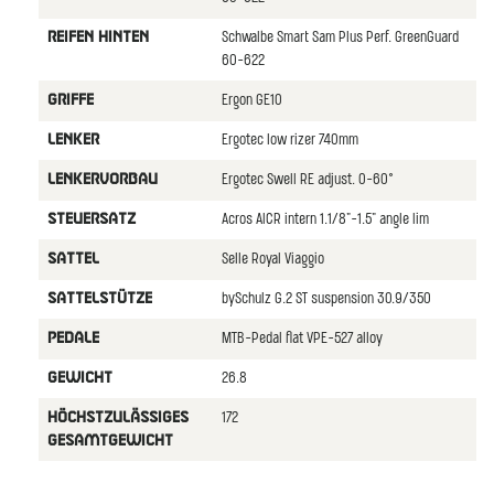
Schwalbe Smart Sam Plus Perf. GreenGuard
REIFEN HINTEN
60-622
Ergon GE10
GRIFFE
Ergotec low rizer 740mm
LENKER
Ergotec Swell RE adjust. 0-60°
LENKERVORBAU
Acros AICR intern 1.1/8"-1.5" angle lim
STEUERSATZ
Selle Royal Viaggio
SATTEL
bySchulz G.2 ST suspension 30.9/350
SATTELSTüTZE
MTB-Pedal flat VPE-527 alloy
PEDALE
26.8
GEWICHT
172
HöCHSTZULäSSIGES
GESAMTGEWICHT