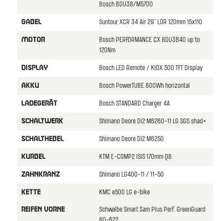
Bosch BDU38/M5700
Suntour XCR 34 Air 29" LOR 120mm 15x110
GABEL
Bosch PERFORMANCE CX BDU3840 up to
MOTOR
120Nm
Bosch LED Remote / KIOX 500 TFT Display
DISPLAY
Bosch PowerTUBE 800Wh horizontal
AKKU
Bosch STANDARD Charger 4A
LADEGERäT
Shimano Deore Di2 M6260-11 LG SGS shad+
SCHALTWERK
Shimano Deore Di2 M6250
SCHALTHEBEL
KTM E-COMP2 ISIS 170mm Q8
KURBEL
Shimano LG400-11 / 11-50
ZAHNKRANZ
KMC e500 LG e-bike
KETTE
Schwalbe Smart Sam Plus Perf. GreenGuard
REIFEN VORNE
60-622