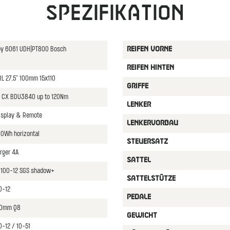
Spezifikation
loy 6061 UDH|PT800 Bosch
REIFEN VORNE
REIFEN HINTEN
L 27,5" 100mm 15x110
GRIFFE
 CX BDU3840 up to 120Nm
LENKER
isplay & Remote
LENKERVORBAU
0Wh horizontal
STEUERSATZ
rger 4A
SATTEL
8100-12 SGS shadow+
SATTELSTüTZE
0-12
PEDALE
70mm Q8
GEWICHT
-12 / 10-51