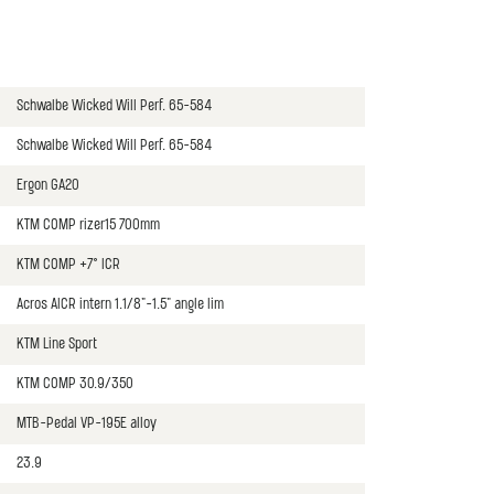
Schwalbe Wicked Will Perf. 65-584
Schwalbe Wicked Will Perf. 65-584
Ergon GA20
KTM COMP rizer15 700mm
KTM COMP +7° ICR
Acros AICR intern 1.1/8"-1.5" angle lim
KTM Line Sport
KTM COMP 30.9/350
MTB-Pedal VP-195E alloy
23.9