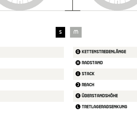
S
M
Kettenstrebenlänge
Radstand
Stack
Reach
Überstandshöhe
Tretlagerabsenkung