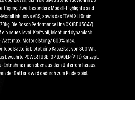
 zu überbieten, denn die Bikes stehen sowohl in 29“
Verfügung. Zwei besondere Modell-Highlights sind
Modell inklusive ABS, sowie das TEAM XL für ein
78kg. Die Bosch Performance Line CX (BDU384Y)
 ein neues Level. Kraftvoll, leicht und dynamisch
-Watt max. Motorleistung/ 600% max.
r Tube Batterie bietet eine Kapazität von 800 Wh.
das bewährte POWER TUBE TOP LOADER (PTTL) Konzept.
kku-Entnahme nach oben aus dem Unterrohr heraus.
en der Batterie wird dadurch zum Kinderspiel.