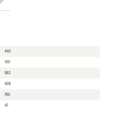
443
1101
583
408
760
47