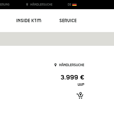
ierung
Händlersuche
DE
Inside KTM
Service
Händlersuche
3.999 €
UVP