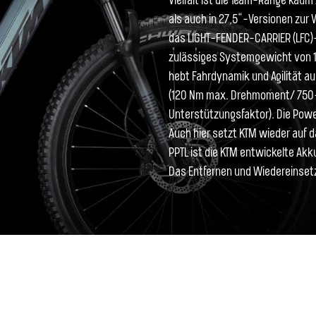
Vielfalt ist die Team-Range kaum
als auch in 27,5“-Versionen zur 
das LIGHT-FENDER-CARRIER (LFC)-
zulässiges Systemgewicht von 1
hebt Fahrdynamik und Agilität auf
(120 Nm max. Drehmoment/ 750
Unterstützungsfaktor). Die Powe
Auch hier setzt KTM wieder auf 
PPTL ist die KTM entwickelte A
Das Entfernen und Wiedereinsetz