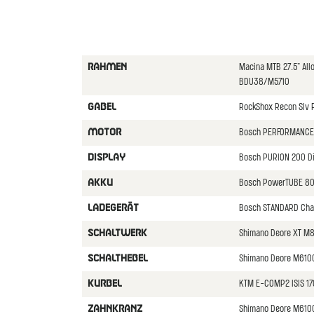
Macina MTB 27.5" Al
RAHMEN
BDU38/M5710
RockShox Recon Slv R
GABEL
Bosch PERFORMANCE
MOTOR
Bosch PURION 200 D
DISPLAY
Bosch PowerTUBE 80
AKKU
Bosch STANDARD Cha
LADEGERäT
Shimano Deore XT M
SCHALTWERK
Shimano Deore M610
SCHALTHEBEL
KTM E-COMP2 ISIS 1
KURBEL
Shimano Deore M6100
ZAHNKRANZ