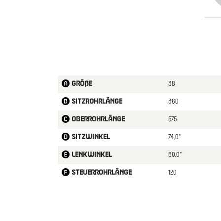
38
Größe
380
Sitzrohrlänge
575
Oberrohrlänge
74,0°
Sitzwinkel
69,0°
Lenkwinkel
120
Steuerrohrlänge