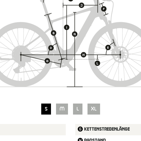
S
M
L
XL
Kettenstrebenlänge
Radstand