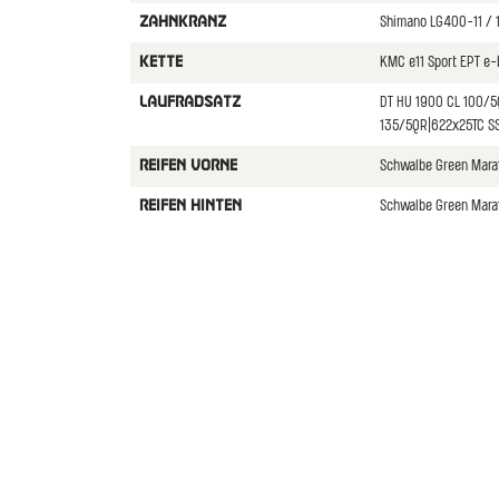
Shimano LG400-11 / 
ZAHNKRANZ
KMC e11 Sport EPT e-
KETTE
DT HU 1900 CL 100/5
LAUFRADSATZ
135/5QR|622x25TC SS
Schwalbe Green Mara
REIFEN VORNE
Schwalbe Green Mara
REIFEN HINTEN