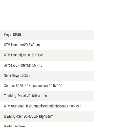
Ergon GP30
KTM Line rizer20 640mm
KTM Line adjust. 0-60° ICR
Acros AICR internal 1.5"-1.5"
Selle Royal Lookin
Suntour SP25-NCX suspension 30.9/350
Trekking-Pedal VP-616 anti-slip
KTM tour snap-it 2.0/monkeyload|childseat + rack clip
B&M IQ-XM 120-170Lux HighBeam
B&M Dart brex