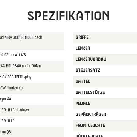
Spezifikation
oad Alloy 6061|PT800 Bosch
GRIFFE
LENKER
LO 63mm Al 1 1/8
LENKERVORBAU
 CX BDU3840 up to 100Nm
STEUERSATZ
KIOX 500 TFT Display
SATTEL
0Wh horizontal
SATTELSTüTZE
rger 4A
PEDALE
8130-11 LG shadow+
GEPäCKTRäGER
130-11 LG
FRONTLEUCHTE
70mm Q8
RüCKLEUCHTE