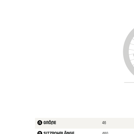
46
Größe
460
Sitzrohrlänge