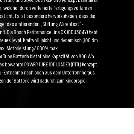
 Leistung und Style. Das TREKKING Konzept beinhaltet
 welcher durch verfeinerte Fertigungsverfahren
esticht. Es ist besonders hervorzuheben, dass die
ger des amtierenden „Stiftung Warentest“-
 sind. Die Bosch Performance Line CX (BDU384Y) hebt
neues Level. Kraftvoll, leicht und dynamisch (100 Nm
x. Motorleistung/ 600% max.
r Tube Batterie bietet eine Kapazität von 800 Wh.
das bewährte POWER TUBE TOP LOADER (PTTL) Konzept.
kku-Entnahme nach oben aus dem Unterrohr heraus.
en der Batterie wird dadurch zum Kinderspiel.