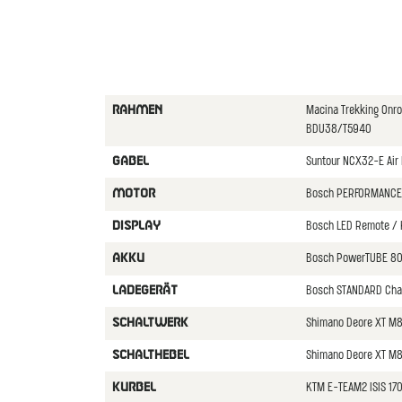
Macina Trekking Onr
RAHMEN
BDU38/T5940
Suntour NCX32-E Air 
GABEL
Bosch PERFORMANCE
MOTOR
Bosch LED Remote / 
DISPLAY
Bosch PowerTUBE 80
AKKU
Bosch STANDARD Cha
LADEGERäT
Shimano Deore XT M
SCHALTWERK
Shimano Deore XT M8
SCHALTHEBEL
KTM E-TEAM2 ISIS 1
KURBEL