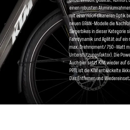
dabei einfach: Qualität, Komfort,
einen robusten Aluminiumrahmen,
mit einer noch cleaneren Optik b
neuen GRAN-Modelle die Nachfol
Siegerbikes in dieser Kategorie
Fahrdynamik und Agilität auf ein 
max. Drehmoment/ 750-Watt ma
Unterstützungsfaktor). Die Powe
Auch hier setzt KTM wieder auf 
PPTL ist die KTM entwickelte A
Das Entfernen und Wiedereinsetz