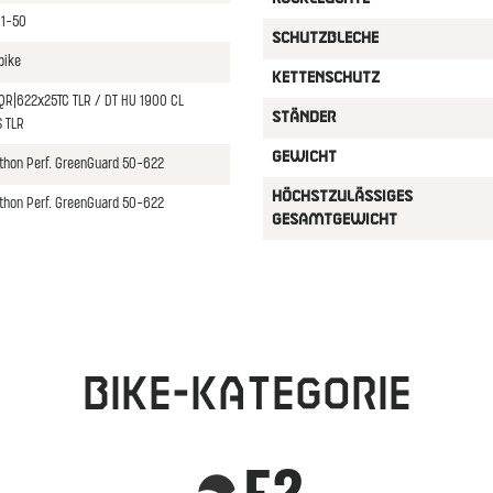
11-50
SCHUTZBLECHE
bike
KETTENSCHUTZ
QR|622x25TC TLR / DT HU 1900 CL
STäNDER
 TLR
GEWICHT
thon Perf. GreenGuard 50-622
HöCHSTZULäSSIGES
thon Perf. GreenGuard 50-622
GESAMTGEWICHT
Bike-Kategorie
E2