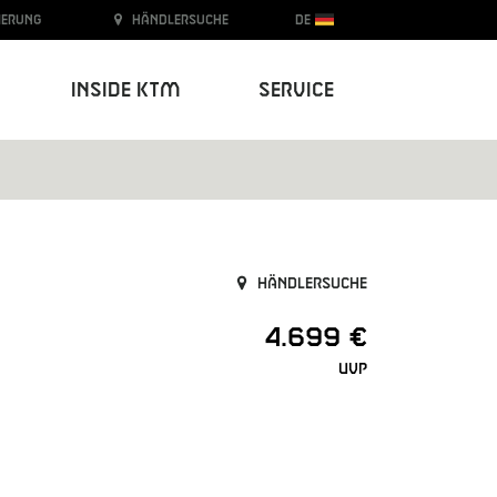
ierung
Händlersuche
DE
Inside KTM
Service
Händlersuche
4.699 €
UVP