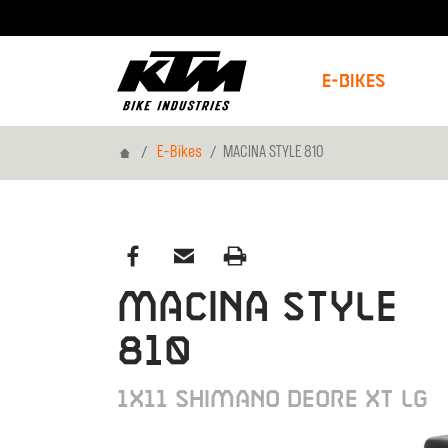
E-Bikes
Home
E-Bikes
MACINA STYLE 810
MACINA STYLE
810
1X11 SHIMANO DEORE XT LG