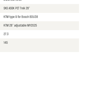
SKS A55K PET Trek 28"
KTM type 9 for Bosch BDU38
KTM 28" adjustable MY2025
27.3
145