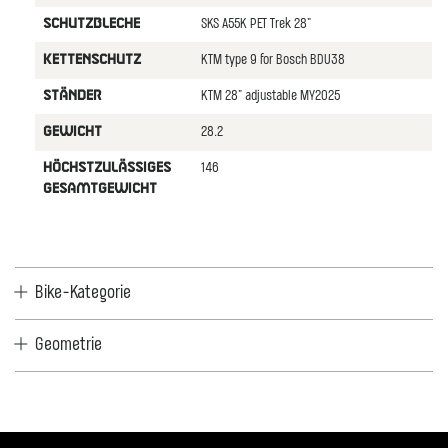
SKS A55K PET Trek 28"
SCHUTZBLECHE
KTM type 9 for Bosch BDU38
KETTENSCHUTZ
KTM 28" adjustable MY2025
STäNDER
28.2
GEWICHT
146
HöCHSTZULäSSIGES
GESAMTGEWICHT
Bike-Kategorie
Geometrie