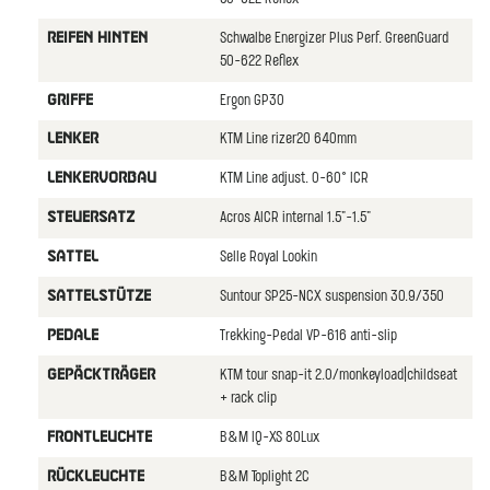
Schwalbe Energizer Plus Perf. GreenGuard
REIFEN HINTEN
50-622 Reflex
Ergon GP30
GRIFFE
KTM Line rizer20 640mm
LENKER
KTM Line adjust. 0-60° ICR
LENKERVORBAU
Acros AICR internal 1.5"-1.5"
STEUERSATZ
Selle Royal Lookin
SATTEL
Suntour SP25-NCX suspension 30.9/350
SATTELSTüTZE
Trekking-Pedal VP-616 anti-slip
PEDALE
KTM tour snap-it 2.0/monkeyload|childseat
GEPäCKTRäGER
+ rack clip
B&M IQ-XS 80Lux
FRONTLEUCHTE
B&M Toplight 2C
RüCKLEUCHTE