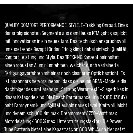
QUALITY. COMFORT. PERFORMANCE. STYLE. E-Trekking Onroad: Eines
der erfolgreichsten Segmente aus dem Hause KTM geht gespickt
mit Innovationen in ein neues Jahr. Das technisch anspruchsvoll
umzusetzende Rezept für den Erfolg klingt dabei einfach: Qualität,
Komfort, Leistung und Style. Das TREKKING Konzept beinhaltet
einen robusten Aluminiumrahmen, welcher durch verfeinerte
Fertigungsverfahren mit einer noch cleaneren Optik besticht. Es
ist besonders hervorzuheben, dass die neuen GRAN-Modelle die
Nachfolger des amtierenden „Stiftung Warentest“-Siegerbikes in
dieser Kategorie sind. Die Bosch Performance Line CX (BDU384Y)
hebt Fahrdynamik und Agilität auf ein neues Level. Kraftvoll, leicht
und dynamisch (100 Nm max. Drehmoment/ 750-Watt max.
Motorleistung/ 600% max. Unterstützungsfaktor). Die Power
Tube Batterie bietet eine Kapazität von 800 Wh. Auch hier setzt