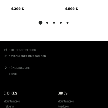
4.399 €
4.699 €
Bike-Registrierung
Gestohlenes Bike melden
Händlersuche
Archiv
E-Bikes
Bikes
Mountainbike
Mountainbike
Trekking
Roadbike