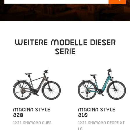
Sear
Weitere Modelle dieser
Serie
MACINA STYLE
MACINA STYLE
820
810
1X11 SHIMANO CUES
1X11 SHIMANO DEORE XT
LG