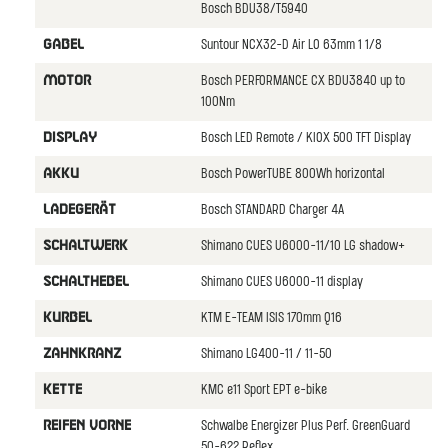
Bosch BDU38/T5940
Suntour NCX32-D Air LO 63mm 1 1/8
GABEL
Bosch PERFORMANCE CX BDU3840 up to
MOTOR
100Nm
Bosch LED Remote / KIOX 500 TFT Display
DISPLAY
Bosch PowerTUBE 800Wh horizontal
AKKU
Bosch STANDARD Charger 4A
LADEGERäT
Shimano CUES U6000-11/10 LG shadow+
SCHALTWERK
Shimano CUES U6000-11 display
SCHALTHEBEL
KTM E-TEAM ISIS 170mm Q16
KURBEL
Shimano LG400-11 / 11-50
ZAHNKRANZ
KMC e11 Sport EPT e-bike
KETTE
Schwalbe Energizer Plus Perf. GreenGuard
REIFEN VORNE
50-622 Reflex