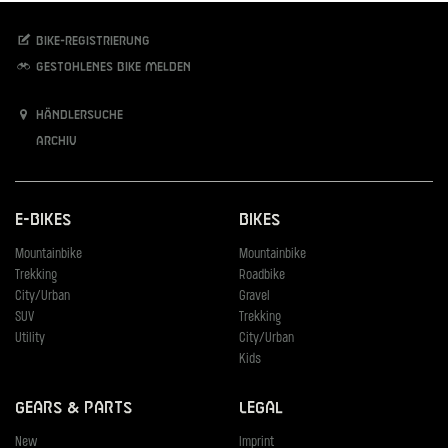
Bike-Registrierung
Gestohlenes Bike melden
Händlersuche
Archiv
E-Bikes
Bikes
Mountainbike
Mountainbike
Trekking
Roadbike
City/Urban
Gravel
SUV
Trekking
Utility
City/Urban
Kids
Gears & Parts
Legal
New
Imprint