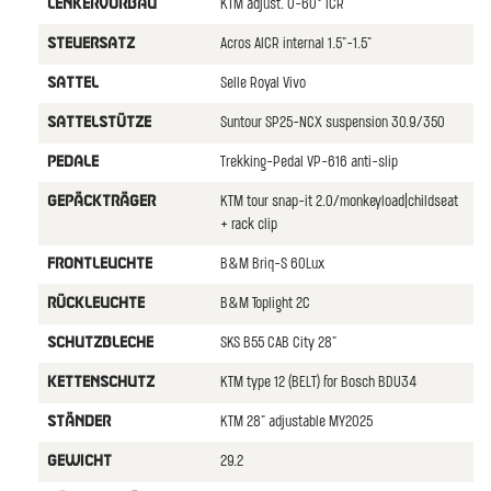
KTM adjust. 0-60° ICR
LENKERVORBAU
Acros AICR internal 1.5"-1.5"
STEUERSATZ
Selle Royal Vivo
SATTEL
Suntour SP25-NCX suspension 30.9/350
SATTELSTüTZE
Trekking-Pedal VP-616 anti-slip
PEDALE
KTM tour snap-it 2.0/monkeyload|childseat
GEPäCKTRäGER
+ rack clip
B&M Briq-S 60Lux
FRONTLEUCHTE
B&M Toplight 2C
RüCKLEUCHTE
SKS B55 CAB City 28"
SCHUTZBLECHE
KTM type 12 (BELT) for Bosch BDU34
KETTENSCHUTZ
KTM 28" adjustable MY2025
STäNDER
29.2
GEWICHT