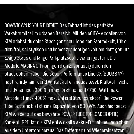
DOWNTOWN IS YOUR DISTRICT. Das Fahrrad ist das perfekte
Verkehrsmittel im urbanen Bereich. Mit den eCITY-Modellen von
KTM erlebst du deine Stadt ganz neu. Lebe den Fahrradkult, fühle
dich frei, sei stylisch und immer zur richtigen Zeit am richtigen Ort.
Ewige Staus und lange Parkplatzsuche waren gestern. Die
Modelle MACINA CITY bringen dich zuverlässig durch den
städtischen Trubel. Die Bosch Performance Line CX (BDU384Y)
hebt Fahrdynamik und Agilität auf ein neues Level. Kraftvoll, leicht
und dynamisch (100 Nm max. Drehmoment/ 750-Watt max.
Motorleistung/ 400% max. Unterstützungsfaktor). Die Power
Tube Batterie bietet eine Kapazität von 800 Wh. Auch hier setzt
KTM wieder auf das bewährte POWER TUBE TOP LOADER (PTTL)
Konzept. PPTL ist die KTM entwickelte Akku-Entnahme nach oben
aus dem Unterrohr heraus. Das Entfernen und Wiedereinsetzen