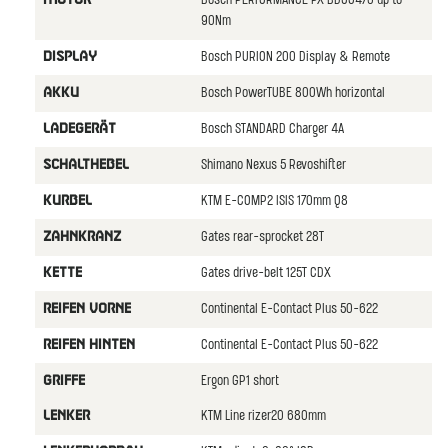
Bosch PERFORMANCE PX BDU3470 up to
90Nm
Bosch PURION 200 Display & Remote
DISPLAY
Bosch PowerTUBE 800Wh horizontal
AKKU
Bosch STANDARD Charger 4A
LADEGERäT
Shimano Nexus 5 Revoshifter
SCHALTHEBEL
KTM E-COMP2 ISIS 170mm Q8
KURBEL
Gates rear-sprocket 28T
ZAHNKRANZ
Gates drive-belt 125T CDX
KETTE
Continental E-Contact Plus 50-622
REIFEN VORNE
Continental E-Contact Plus 50-622
REIFEN HINTEN
Ergon GP1 short
GRIFFE
KTM Line rizer20 680mm
LENKER