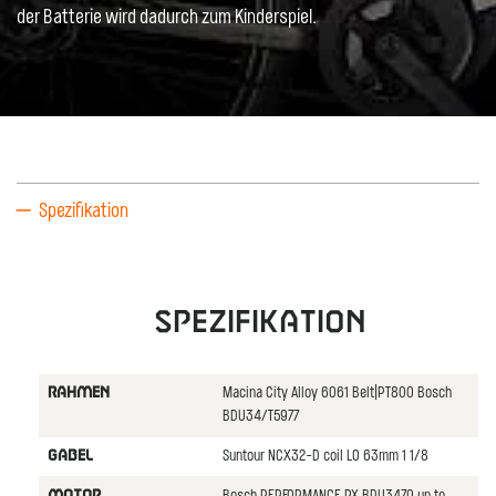
der Batterie wird dadurch zum Kinderspiel.
Spezifikation
Spezifikation
Macina City Alloy 6061 Belt|PT800 Bosch
RAHMEN
BDU34/T5977
Suntour NCX32-D coil LO 63mm 1 1/8
GABEL
MOTOR