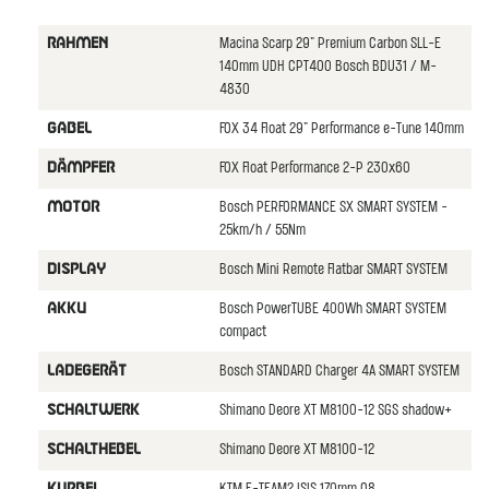
Macina Scarp 29" Premium Carbon SLL-E
RAHMEN
140mm UDH CPT400 Bosch BDU31 / M-
4830
FOX 34 Float 29" Performance e-Tune 140mm
GABEL
FOX Float Performance 2-P 230x60
DäMPFER
Bosch PERFORMANCE SX SMART SYSTEM -
MOTOR
25km/h / 55Nm
Bosch Mini Remote Flatbar SMART SYSTEM
DISPLAY
Bosch PowerTUBE 400Wh SMART SYSTEM
AKKU
compact
Bosch STANDARD Charger 4A SMART SYSTEM
LADEGERäT
Shimano Deore XT M8100-12 SGS shadow+
SCHALTWERK
Shimano Deore XT M8100-12
SCHALTHEBEL
KURBEL