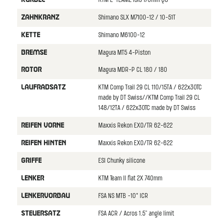
KTM E-TEAM2 ISIS 170mm Q8
Shimano SLX M7100-12 / 10-51T
ZAHNKRANZ
Shimano M6100-12
KETTE
Magura MT5 4-Piston
BREMSE
Magura MDR-P CL 180 / 180
ROTOR
KTM Comp Trail 29 CL 110/15TA / 622x30TC
LAUFRADSATZ
made by DT Swiss//KTM Comp Trail 29 CL
148/12TA / 622x30TC made by DT Swiss
Maxxis Rekon EXO/TR 62-622
REIFEN VORNE
Maxxis Rekon EXO/TR 62-622
REIFEN HINTEN
ESI Chunky silicone
GRIFFE
KTM Team II flat 2X 740mm
LENKER
FSA NS MTB -10° ICR
LENKERVORBAU
FSA ACR / Acros 1.5" angle limit
STEUERSATZ