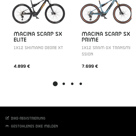
MACINA SCARP SX
MACINA SCARP SX
ELITE
PRIME
1X12 SHIMANO DEORE XT
1X12 SRAM GX TRANSMI
SSION
4.899 €
7.699 €
Bike-Registrierung
Gestohlenes Bike melden