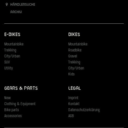
Händlersuche
Archiv
E-Bikes
Bikes
Mountainbike
Mountainbike
Trekking
Roadbike
City/Urban
Gravel
SUV
Trekking
Utility
City/Urban
Kids
Gears & Parts
Legal
New
Imprint
Clothing & Equipment
Kontakt
Bike parts
Datenschutzerklärung
Accessories
AGB