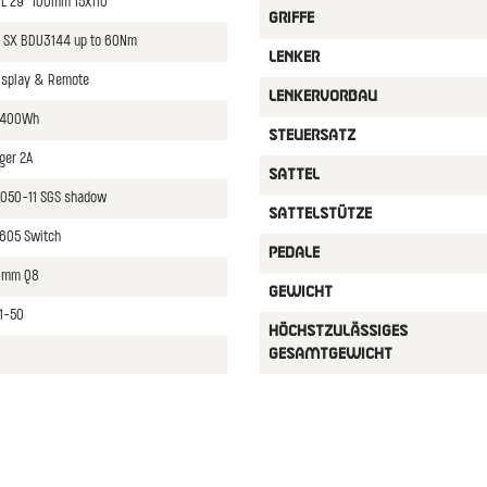
RL 29" 100mm 15x110
GRIFFE
 SX BDU3144 up to 60Nm
LENKER
isplay & Remote
LENKERVORBAU
 400Wh
STEUERSATZ
ger 2A
SATTEL
8050-11 SGS shadow
SATTELSTüTZE
605 Switch
PEDALE
70mm Q8
GEWICHT
1-50
HöCHSTZULäSSIGES
GESAMTGEWICHT