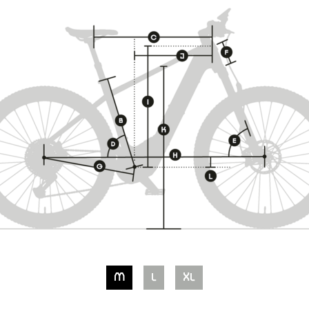
M
L
XL