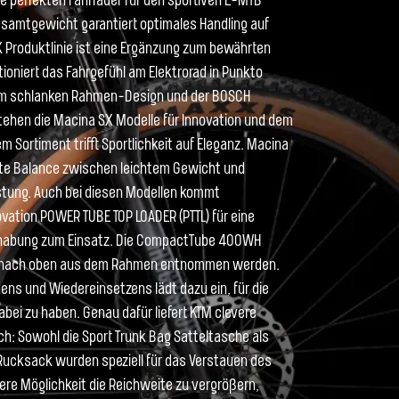
die perfekten Fahrräder für den sportiven E-MTB
esamtgewicht garantiert optimales Handling auf
 Produktlinie ist eine Ergänzung zum bewährten
ioniert das Fahrgefühl am Elektrorad in Punkto
einem schlanken Rahmen-Design und der BOSCH
stehen die Macina SX Modelle für Innovation und dem
m Sortiment trifft Sportlichkeit auf Eleganz. Macina
kte Balance zwischen leichtem Gewicht und
istung. Auch bei diesen Modellen kommt
vation POWER TUBE TOP LOADER (PTTL) für eine
habung zum Einsatz. Die CompactTube 400WH
len nach oben aus dem Rahmen entnommen werden.
ens und Wiedereinsetzens lädt dazu ein, für die
abei zu haben. Genau dafür liefert KTM clevere
: Sowohl die Sport Trunk Bag Satteltasche als
Rucksack wurden speziell für das Verstauen des
ere Möglichkeit die Reichweite zu vergrößern,