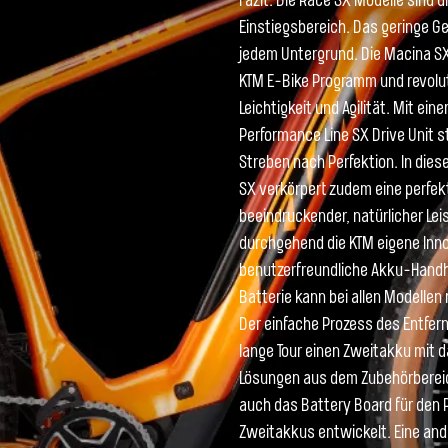
Fazit: Die Race SX Modelle sind 
Einstiegsbereich. Das geringe G
jedem Untergrund. Die Macina SX
KTM E-Bike Programm und revolut
Leichtigkeit und Agilität. Mit 
Performance Line SX Drive Unit 
Streben nach Perfektion. In diese
SX verkörpert zudem eine perfe
beeindruckender, natürlicher Le
durchgehend die KTM eigene Inno
benutzerfreundliche Akku-Hand
Batterie kann bei allen Model
Der einfache Prozess des Entfern
lange Tour einen Zweitakku mit d
Lösungen aus dem Zubehörbereich
auch das Battery Board für den 
Zweitakkus entwickelt. Eine and