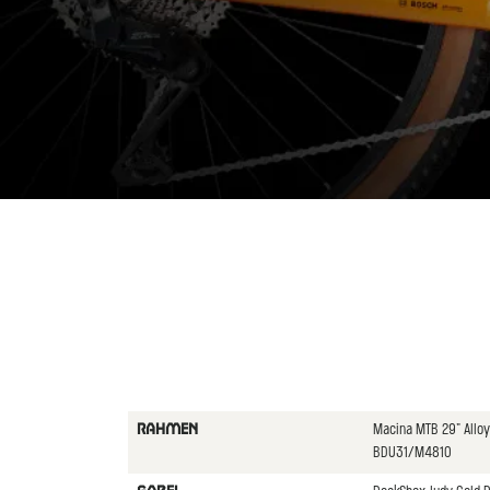
Macina MTB 29" Allo
RAHMEN
BDU31/M4810