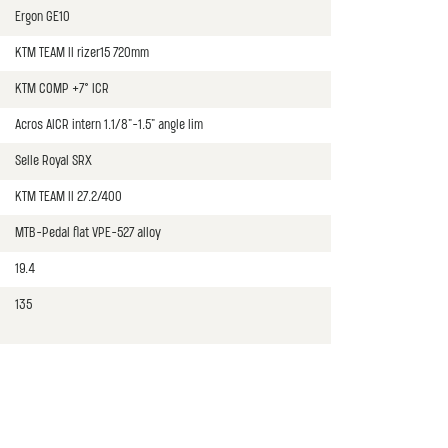
Ergon GE10
KTM TEAM II rizer15 720mm
KTM COMP +7° ICR
Acros AICR intern 1.1/8"-1.5" angle lim
Selle Royal SRX
KTM TEAM II 27.2/400
MTB-Pedal flat VPE-527 alloy
19.4
135