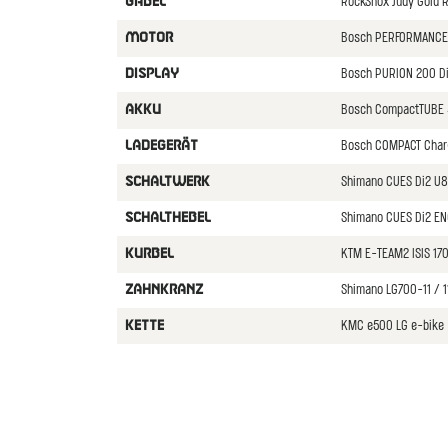
RockShox Judy Gold 
GABEL
Bosch PERFORMANCE
MOTOR
Bosch PURION 200 D
DISPLAY
Bosch CompactTUBE
AKKU
Bosch COMPACT Char
LADEGERäT
Shimano CUES Di2 U
SCHALTWERK
Shimano CUES Di2 EN
SCHALTHEBEL
KTM E-TEAM2 ISIS 1
KURBEL
Shimano LG700-11 / 1
ZAHNKRANZ
KMC e500 LG e-bike
KETTE