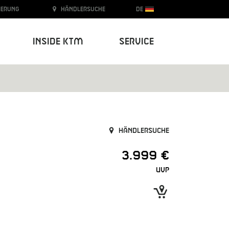
ierung
Händlersuche
DE
Inside KTM
Service
Händlersuche
3.999 €
UVP