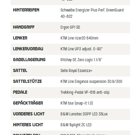
Schwalbe Energizer Plus Perf. GreenGuard
HINTERREIFEN
40-622
Ergon GP1 SD
HANDGRIFF
KTM Line rizer20 640mm
LENKER
KTM Line UP3 adjust. 0-90°
LENKERVORBAU
Ritchey OE Zero Logic 1.1/8"
GABELLAGERUNG
Selle Royal Essenza+
SATTEL
KTM Line Elegance suspension 30.9/300
SATTELSTÜTZE
Trekking-Pedal VP-616 anti-slip
PEDALE
KTM tour (snap-it 1.0)
GEPÄCKTRÄGER
B&M Lumotec DOPP LED 35Lux
VORDERES LICHT
B&M Toplight 2C LED
HINTERES LICHT