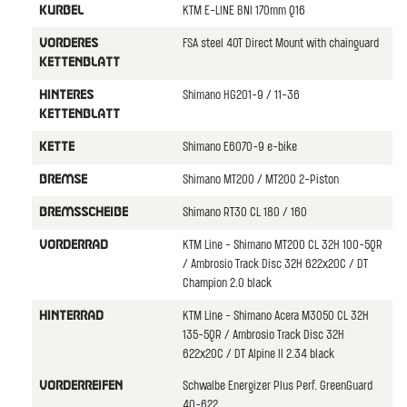
KTM E-LINE BNI 170mm Q16
KURBEL
FSA steel 40T Direct Mount with chainguard
VORDERES
KETTENBLATT
Shimano HG201-9 / 11-36
HINTERES
KETTENBLATT
Shimano E6070-9 e-bike
KETTE
Shimano MT200 / MT200 2-Piston
BREMSE
Shimano RT30 CL 180 / 160
BREMSSCHEIBE
KTM Line - Shimano MT200 CL 32H 100-5QR
VORDERRAD
/ Ambrosio Track Disc 32H 622x20C / DT
Champion 2.0 black
KTM Line - Shimano Acera M3050 CL 32H
HINTERRAD
135-5QR / Ambrosio Track Disc 32H
622x20C / DT Alpine II 2.34 black
Schwalbe Energizer Plus Perf. GreenGuard
VORDERREIFEN
40-622