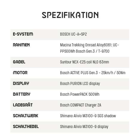
Spezifikation
BOSCH UC-A+5P2
E-SYSTEM
Macina Trekking Onroad Alloy6061; UC-
RAHMEN
PP500Wh Bosch Gen.3 / T-9700
Suntour NEX-E25 coil NLO 63mm
GABEL
Bosch ACTIVE PLUS Gen.3 - 25km/h / 50Nm
MOTOR
Bosch PURION LCD display
DISPLAY
Bosch PowerPACK 500Wh
BATTERY
Bosch COMPACT Charger 2A
LADEGRÄT
Shimano Alivio M3100-9 SGS shadow
SCHALTWERK
Shimano Alivio M3100-9 display
SCHALTHEBEL