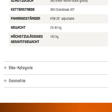
SKS B46R 46mm black glossy
SCHUTZBLECH
SKS Chainblade 42T
KETTENSTREBE
KTM 28" adjustable
FAHRRADSTÄNDER
24,40 kg
GEWICHT
143 kg
HÖCHSTZULÄSSIGES
GESAMTGEWICHT
Bike-Kategorie
Geometrie