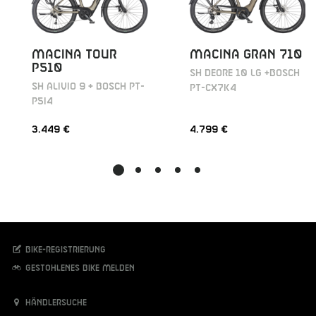
MACINA TOUR
MACINA GRAN 710
P510
SH DEORE 10 LG +BOSCH
SH ALIVIO 9 + BOSCH PT-
PT-CX7K4
P5I4
3.449 €
4.799 €
Bike-Registrierung
Gestohlenes Bike melden
Händlersuche