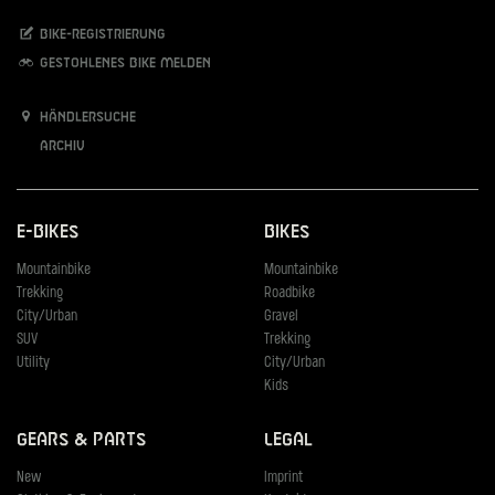
Bike-Registrierung
Gestohlenes Bike melden
Händlersuche
Archiv
E-Bikes
Bikes
Mountainbike
Mountainbike
Trekking
Roadbike
City/Urban
Gravel
SUV
Trekking
Utility
City/Urban
Kids
Gears & Parts
Legal
New
Imprint