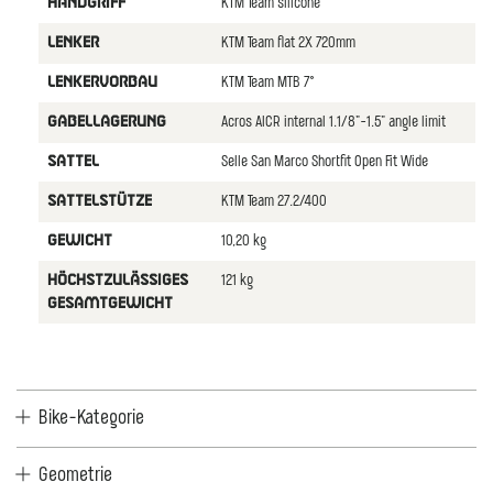
KTM Team silicone
HANDGRIFF
KTM Team flat 2X 720mm
LENKER
KTM Team MTB 7°
LENKERVORBAU
Acros AICR internal 1.1/8"-1.5" angle limit
GABELLAGERUNG
Selle San Marco Shortfit Open Fit Wide
SATTEL
KTM Team 27.2/400
SATTELSTÜTZE
10,20 kg
GEWICHT
121 kg
HÖCHSTZULÄSSIGES
GESAMTGEWICHT
Bike-Kategorie
Geometrie