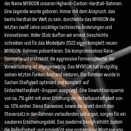
der Name MYROON unseren Highend-Carbon-Hardtail-Rahmen.
Eine Legende wurde geboren. Immer mit dem Anspruch, das
beste Hardtail der Welt zu sein, durchlebte das MYROON die
letzten zwölf Jahre unzählige technische Änderungen und
Innovationen. Voller Stolz durften wir erneut Geschichte
schreiben und für das Modelljahr 2022 einen komplett neuen
MYROON-Rahmen präsentieren. Die kompromisslose Race-
Geometie unterstreicht die aggressive Formensprache, der
Vorwärtsdrang ist allgegenwärtig. Das MYROON hat endgültig
seinen letzten Funken Anstand verloren. Der Rahmen wurde in
Sachen Steifigkeit optimiert und komplett auf
Einfachkettenblatt-Gruppen ausgelegt. Eine Gewichtsersparnis
von ca. 7% geht mit einer Erhöhung der Hinterbausteifigkeit von
ca. 13% einher. Diese Bauweise, sowie die direkt durch den
Steuersatz in den Rahmen verlaufenden Leitungen, sorgen für ein
sauberes Erscheinungsbild. Das moderne Design erhöht zudem
die Reifenfreiheit und ermöglicht eine problemlose Montage von