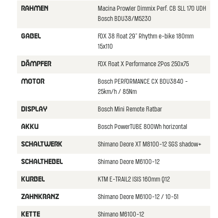
Macina Prowler Dimmix Perf. CB SLL 170 UDH
RAHMEN
Bosch BDU38/M5230
FOX 38 Float 29" Rhythm e-bike 180mm
GABEL
15x110
FOX Float X Performance 2Pos 250x75
DäMPFER
Bosch PERFORMANCE CX BDU3840 -
MOTOR
25km/h / 85Nm
Bosch Mini Remote Flatbar
DISPLAY
Bosch PowerTUBE 800Wh horizontal
AKKU
Shimano Deore XT M8100-12 SGS shadow+
SCHALTWERK
Shimano Deore M6100-12
SCHALTHEBEL
KTM E-TRAIL2 ISIS 160mm Q12
KURBEL
Shimano Deore M6100-12 / 10-51
ZAHNKRANZ
Shimano M6100-12
KETTE