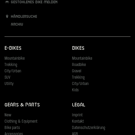
Gestohlenes Bike melden
Händlersuche
Archiv
E-Bikes
Bikes
Mountainbike
Mountainbike
Trekking
Roadbike
City/Urban
Gravel
SUV
Trekking
Utility
City/Urban
Kids
Gears & Parts
Legal
New
Imprint
Clothing & Equipment
Kontakt
Bike parts
Datenschutzerklärung
Accessories
AGB