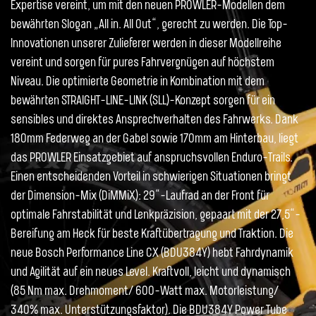
Expertise vereint, um mit den neuen PROWLER-Modellen dem
bewährten Slogan „All in. All Out“, gerecht zu werden. Die Top-
Innovationen unserer Zulieferer werden in dieser Modellreihe
vereint und sorgen für pures Fahrvergnügen auf höchstem
Niveau. Die optimierte Geometrie in Kombination mit dem
bewährten STRAIGHT-LINE-LINK (SLL)-Konzept sorgen für ein
sensibles und direktes Ansprechverhalten des Fahrwerks. Dank
180mm Federweg an der Gabel sowie 170mm am Hinterbau, liegt
das PROWLER Einsatzgebiet auf anspruchsvollen Enduro-Trails.
Einen entscheidenden Vorteil in schwierigen Situationen bringt
der Dimension-Mix (DiMMiX): 29“-Laufrad an der Front für
optimale Fahrstabilität und Lenkpräzision, gepaart mit der 27,5“-
Bereifung am Heck für beste Kraftübertragung und Traktion. Die
neue Bosch Performance Line CX (BDU384Y) hebt Fahrdynamik
und Agilität auf ein neues Level. Kraftvoll, leicht und dynamisch
(85 Nm max. Drehmoment/ 600-Watt max. Motorleistung/
340% max. Unterstützungsfaktor). Die BDU384Y Power Tube