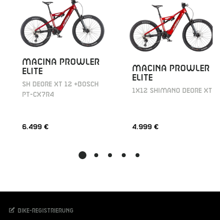
MACINA PROWLER
MACINA PROWLER
ELITE
ELITE
SH DEORE XT 12 +BOSCH
1X12 SHIMANO DEORE XT
PT-CX7R4
6.499 €
4.999 €
Bike-Registrierung