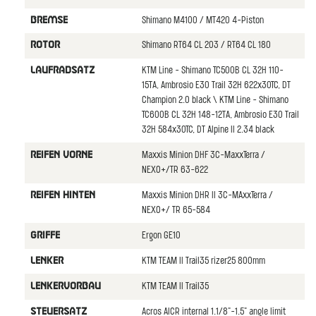
Shimano M4100 / MT420 4-Piston
BREMSE
Shimano RT64 CL 203 / RT64 CL 180
ROTOR
KTM Line - Shimano TC500B CL 32H 110-
LAUFRADSATZ
15TA, Ambrosio E30 Trail 32H 622x30TC, DT
Champion 2.0 black \ KTM Line - Shimano
TC600B CL 32H 148-12TA, Ambrosio E30 Trail
32H 584x30TC, DT Alpine II 2.34 black
Maxxis Minion DHF 3C-MaxxTerra /
REIFEN VORNE
NEXO+/TR 63-622
Maxxis Minion DHR II 3C-MAxxTerra /
REIFEN HINTEN
NEXO+/ TR 65-584
Ergon GE10
GRIFFE
KTM TEAM II Trail35 rizer25 800mm
LENKER
KTM TEAM II Trail35
LENKERVORBAU
Acros AICR internal 1.1/8"-1.5" angle limit
STEUERSATZ