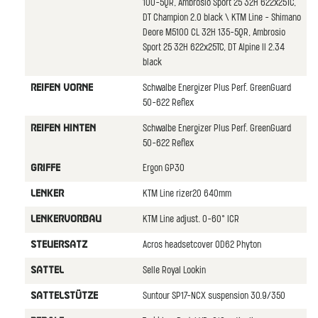
100-5QR, Ambrosio Sport 25 32H 622x25TC,
DT Champion 2.0 black \ KTM Line - Shimano
Deore M5100 CL 32H 135-5QR, Ambrosio
Sport 25 32H 622x25TC, DT Alpine II 2.34
black
Schwalbe Energizer Plus Perf. GreenGuard
REIFEN VORNE
50-622 Reflex
Schwalbe Energizer Plus Perf. GreenGuard
REIFEN HINTEN
50-622 Reflex
Ergon GP30
GRIFFE
KTM Line rizer20 640mm
LENKER
KTM Line adjust. 0-60° ICR
LENKERVORBAU
Acros headsetcover OD62 Phyton
STEUERSATZ
Selle Royal Lookin
SATTEL
Suntour SP17-NCX suspension 30.9/350
SATTELSTüTZE