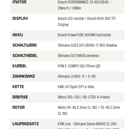
Bosch PERFORMANCE CX BDU3840 -
MOTOR
25km/h / 85Nm
Bosch LED remote / Bosch KIOX 500 TFT
DISPLAY
Display
Bosch PowerTUBE 800Wh horizontal
AKKU
Shimano CUES Di2 U8050-11 SGS shadow
SCHALTWERK
Shimano Di2 EN605 wireless
SCHALTHEBEL
KTM E-COMP2 ISIS 170mm Q8
KURBEL
Shimano LG400-11 / 11-50
ZAHNKRANZ
KMC e11 Sport EPT e-bike
KETTE
Tektro TKD-139 / HD-E730 4-Piston
BREMSE
Tektro TR-45 2.3mm CL 180 / TR-45 2.3mm
ROTOR
CL 160
KTM Line - Shimano Deore M5100 CL 32H
LAUFRADSATZ