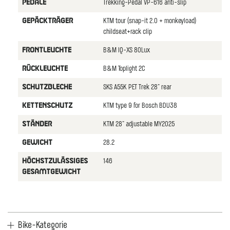
Trekking-Pedal VP-616 anti-slip
PEDALE
KTM tour (snap-it 2.0 + monkeyload)
GEPäCKTRäGER
childseat+rack clip
B&M IQ-XS 80Lux
FRONTLEUCHTE
B&M Toplight 2C
RüCKLEUCHTE
SKS A55K PET Trek 28" rear
SCHUTZBLECHE
KTM type 9 for Bosch BDU38
KETTENSCHUTZ
KTM 28" adjustable MY2025
STäNDER
28.2
GEWICHT
146
HöCHSTZULäSSIGES
GESAMTGEWICHT
Bike-Kategorie