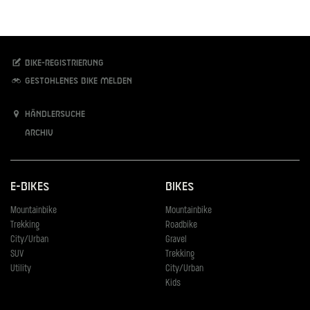
Bike-Registrierung
Gestohlenes Bike melden
Händlersuche
Archiv
E-Bikes
Bikes
Mountainbike
Mountainbike
Trekking
Roadbike
City/Urban
Gravel
SUV
Trekking
Utility
City/Urban
Kids