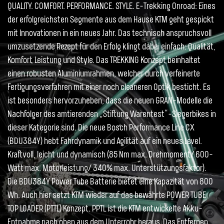
QUALITY. COMFORT. PERFORMANCE. STYLE. E-Trekking Onroad: Eines
der erfolgreichsten Segmente aus dem Hause KTM geht gespickt
mit Innovationen in ein neues Jahr. Das technisch anspruchsvoll
umzusetzende Rezept für den Erfolg klingt dabei einfach: Qualität,
Komfort, Leistung und Style. Das TREKKING Konzept beinhaltet
einen robusten Aluminiumrahmen, welcher durch verfeinerte
Fertigungsverfahren mit einer noch cleaneren Optik besticht. Es
ist besonders hervorzuheben, dass die neuen GRAN-Modelle die
Nachfolger des amtierenden „Stiftung Warentest“-Siegerbikes in
dieser Kategorie sind. Die neue Bosch Performance Line CX
(BDU384Y) hebt Fahrdynamik und Agilität auf ein neues Level.
Kraftvoll, leicht und dynamisch (85 Nm max. Drehmoment/ 600-
Watt max. Motorleistung/ 340% max. Unterstützungsfaktor).
Die BDU384Y Power Tube Batterie bietet eine Kapazität von 800
Wh. Auch hier setzt KTM wieder auf das bewährte POWER TUBE
TOP LOADER (PTTL) Konzept. PPTL ist die KTM entwickelte Akku-
Entnahme nach oben aus dem Unterrohr heraus. Das Entfernen