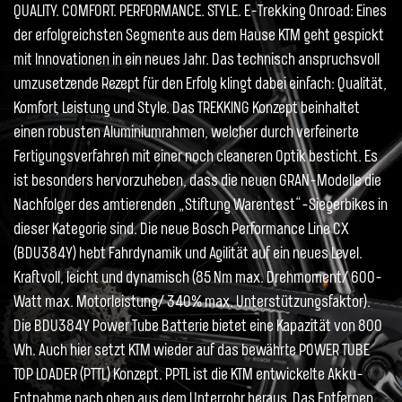
QUALITY. COMFORT. PERFORMANCE. STYLE. E-Trekking Onroad: Eines
der erfolgreichsten Segmente aus dem Hause KTM geht gespickt
mit Innovationen in ein neues Jahr. Das technisch anspruchsvoll
umzusetzende Rezept für den Erfolg klingt dabei einfach: Qualität,
Komfort, Leistung und Style. Das TREKKING Konzept beinhaltet
einen robusten Aluminiumrahmen, welcher durch verfeinerte
Fertigungsverfahren mit einer noch cleaneren Optik besticht. Es
ist besonders hervorzuheben, dass die neuen GRAN-Modelle die
Nachfolger des amtierenden „Stiftung Warentest“-Siegerbikes in
dieser Kategorie sind. Die neue Bosch Performance Line CX
(BDU384Y) hebt Fahrdynamik und Agilität auf ein neues Level.
Kraftvoll, leicht und dynamisch (85 Nm max. Drehmoment/ 600-
Watt max. Motorleistung/ 340% max. Unterstützungsfaktor).
Die BDU384Y Power Tube Batterie bietet eine Kapazität von 800
Wh. Auch hier setzt KTM wieder auf das bewährte POWER TUBE
TOP LOADER (PTTL) Konzept. PPTL ist die KTM entwickelte Akku-
Entnahme nach oben aus dem Unterrohr heraus. Das Entfernen