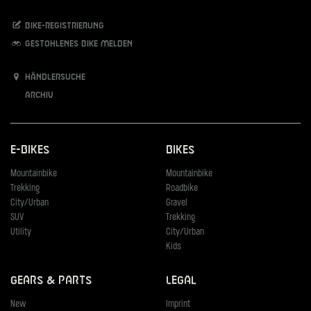
Bike-Registrierung
Gestohlenes Bike melden
Händlersuche
Archiv
E-Bikes
Bikes
Mountainbike
Mountainbike
Trekking
Roadbike
City/Urban
Gravel
SUV
Trekking
Utility
City/Urban
Kids
Gears & Parts
Legal
New
Imprint