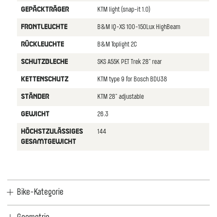
KTM light (snap-it 1.0)
GEPäCKTRäGER
B&M IQ-XS 100-150Lux HighBeam
FRONTLEUCHTE
B&M Toplight 2C
RüCKLEUCHTE
SKS A55K PET Trek 28" rear
SCHUTZBLECHE
KTM type 9 for Bosch BDU38
KETTENSCHUTZ
KTM 28" adjustable
STäNDER
26.3
GEWICHT
144
HöCHSTZULäSSIGES
GESAMTGEWICHT
Bike-Kategorie