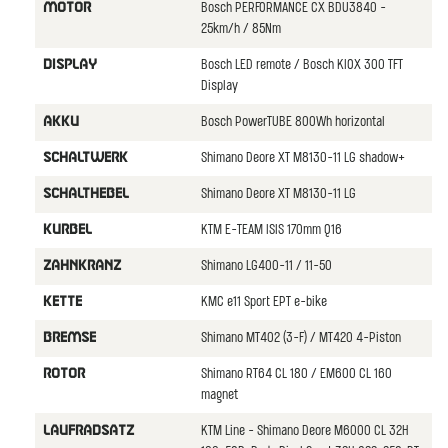
Bosch PERFORMANCE CX BDU3840 -
MOTOR
25km/h / 85Nm
Bosch LED remote / Bosch KIOX 300 TFT
DISPLAY
Display
Bosch PowerTUBE 800Wh horizontal
AKKU
Shimano Deore XT M8130-11 LG shadow+
SCHALTWERK
Shimano Deore XT M8130-11 LG
SCHALTHEBEL
KTM E-TEAM ISIS 170mm Q16
KURBEL
Shimano LG400-11 / 11-50
ZAHNKRANZ
KMC e11 Sport EPT e-bike
KETTE
Shimano MT402 (3-F) / MT420 4-Piston
BREMSE
Shimano RT64 CL 180 / EM600 CL 160
ROTOR
magnet
KTM Line - Shimano Deore M6000 CL 32H
LAUFRADSATZ