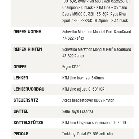
100-5QR, Ryde Rival Sport 32H 622x25C, DT
Champion 2.0 black \ KTM Line - Shimano
Deore M5100 CL 32H 135-5QR, Ryde Rival
Sport 32H 622x25C, DT Alpine II 2.34 black
Schwalbe Marathon Mondial Perf. RaceGuard
REIFEN VORNE
47-622 Reflex
Schwalbe Marathon Mondial Perf. RaceGuard
REIFEN HINTEN
47-622 Reflex
Ergon GP30
GRIFFE
KTM Line low rizer 640mm
LENKER
KTM Line adjust. 0-60° ICR
LENKERVORBAU
Acros headsetcover OD62 Phyton
STEUERSATZ
Selle Royal Essenza
SATTEL
KTM Line Elegance suspension 30.9/300
SATTELSTüTZE
Trekking-Pedal VP-616 anti-slip
PEDALE