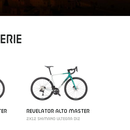
erie
TER
REVELATOR ALTO MASTER
REVELAT
2X12 SHIMANO ULTEGRA DI2
2X12 SHIM