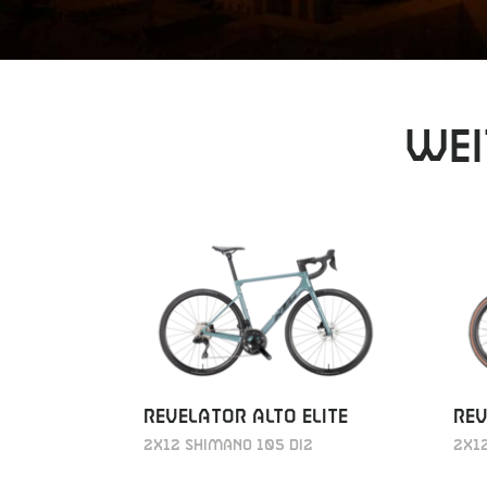
Wei
REVELATOR ALTO ELITE
REV
2X12 SHIMANO 105 DI2
2X12