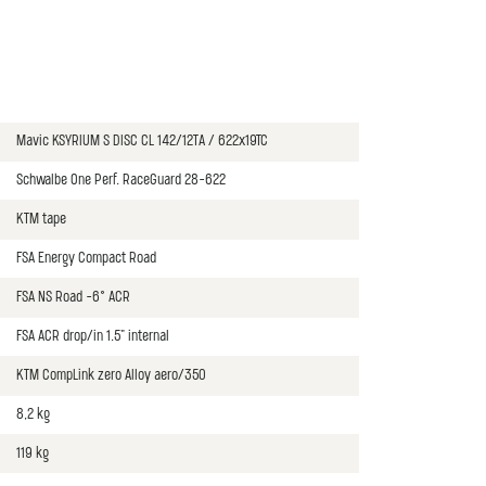
Mavic KSYRIUM S DISC CL 142/12TA / 622x19TC
Schwalbe One Perf. RaceGuard 28-622
KTM tape
FSA Energy Compact Road
FSA NS Road -6° ACR
FSA ACR drop/in 1.5" internal
KTM CompLink zero Alloy aero/350
8,2 kg
119 kg