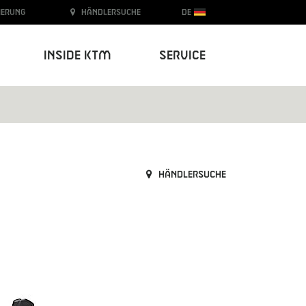
ierung
Händlersuche
DE
Inside KTM
Service
Händlersuche