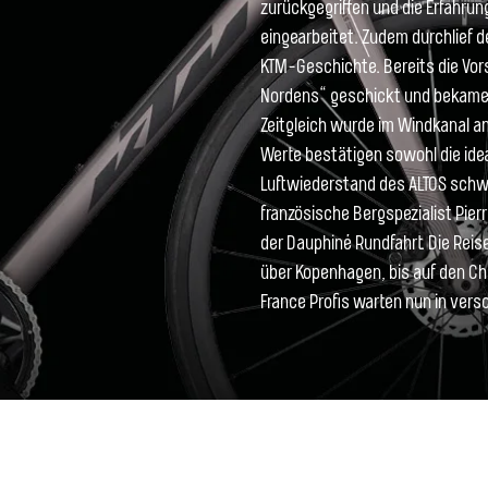
zurückgegriffen und die Erfahru
eingearbeitet. Zudem durchlief 
KTM-Geschichte. Bereits die Vor
Nordens“ geschickt und bekamen
Zeitgleich wurde im Windkanal an
Werte bestätigen sowohl die ide
Luftwiederstand des ALTOS schwar
französische Bergspezialist Pier
der Dauphiné Rundfahrt. Die Reis
über Kopenhagen, bis auf den Ch
France Profis warten nun in vers