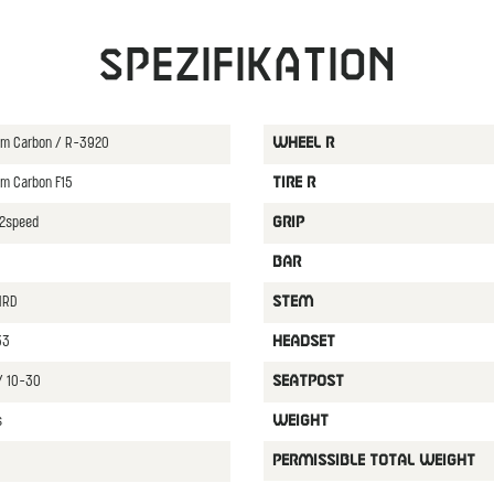
Spezifikation
ium Carbon / R-3920
WHEEL R
um Carbon F15
TIRE R
12speed
GRIP
BAR
HRD
STEM
33
HEADSET
/ 10-30
SEATPOST
s
WEIGHT
PERMISSIBLE TOTAL WEIGHT