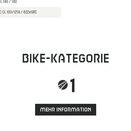
L 140 / 140
C CL 100/12TA / 622x19TC
Bike-Kategorie
1
Mehr Information