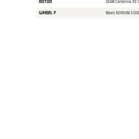
SRAM Centerline XR C
ROTOR
Mavic KSYRIUM S DIS
WHEEL F