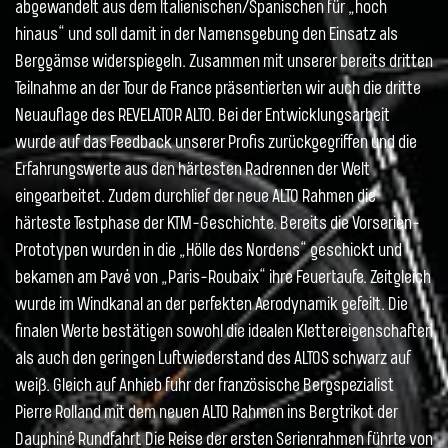
abgewandelt aus dem Italienischen/Spanischen für „hoch
hinaus“ und soll damit in der Namensgebung den Einsatz als
Berggämse widerspiegeln. Zusammen mit unserer bereits dritten
Teilnahme an der Tour de France präsentierten wir auch die dritte
Neuauflage des REVELATOR ALTO. Bei der Entwicklungsarbeit
wurde auf das Feedback unserer Profis zurückgegriffen und die
Erfahrungswerte aus den härtesten Radrennen der Welt
eingearbeitet. Zudem durchlief der neue ALTO Rahmen die
härteste Testphase der KTM-Geschichte. Bereits die Vorserien-
Prototypen wurden in die „Hölle des Nordens“ geschickt und
bekamen am Pavé von „Paris-Roubaix“ ihre Feuertaufe. Zeitgleich
wurde im Windkanal an der perfekten Aerodynamik gefeilt. Die
finalen Werte bestätigen sowohl die idealen Klettereigenschaften
als auch den geringen Luftwiederstand des ALTOS schwarz auf
weiß. Gleich auf Anhieb fuhr der französische Bergspezialist
Pierre Rolland mit dem neuen ALTO Rahmen ins Bergtrikot der
Dauphiné Rundfahrt. Die Reise der ersten Serienrahmen führte von