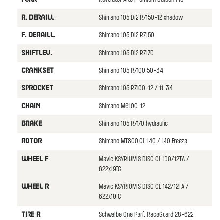
Revelator Alto Premium Carbon F15
Shimano 105 Di2 R7150-12 shadow
R. DERAILL.
Shimano 105 Di2 R7150
F. DERAILL.
Shimano 105 Di2 R7170
SHIFTLEV.
Shimano 105 R7100 50-34
CRANKSET
Shimano 105 R7100-12 / 11-34
SPROCKET
Shimano M6100-12
CHAIN
Shimano 105 R7170 hydraulic
BRAKE
Shimano MT800 CL 140 / 140 Freeza
ROTOR
Mavic KSYRIUM S DISC CL 100/12TA /
WHEEL F
622x19TC
Mavic KSYRIUM S DISC CL 142/12TA /
WHEEL R
622x19TC
Schwalbe One Perf. RaceGuard 28-622
TIRE R