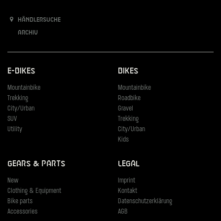
Händlersuche
Archiv
E-Bikes
Bikes
Mountainbike
Mountainbike
Trekking
Roadbike
City/Urban
Gravel
SUV
Trekking
Utility
City/Urban
Kids
Gears & Parts
Legal
New
Imprint
Clothing & Equipment
Kontakt
Bike parts
Datenschutzerklärung
Accessories
AGB