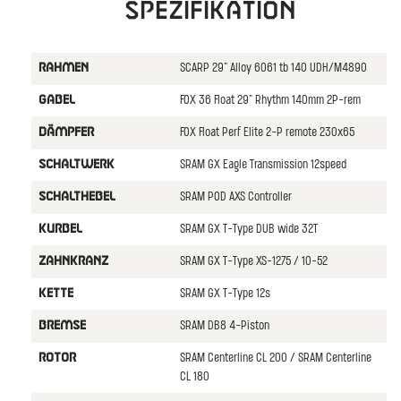
Spezifikation
SCARP 29" Alloy 6061 tb 140 UDH/M4890
RAHMEN
FOX 36 Float 29" Rhythm 140mm 2P-rem
GABEL
FOX Float Perf Elite 2-P remote 230x65
DäMPFER
SRAM GX Eagle Transmission 12speed
SCHALTWERK
SRAM POD AXS Controller
SCHALTHEBEL
SRAM GX T-Type DUB wide 32T
KURBEL
SRAM GX T-Type XS-1275 / 10-52
ZAHNKRANZ
SRAM GX T-Type 12s
KETTE
SRAM DB8 4-Piston
BREMSE
SRAM Centerline CL 200 / SRAM Centerline
ROTOR
CL 180