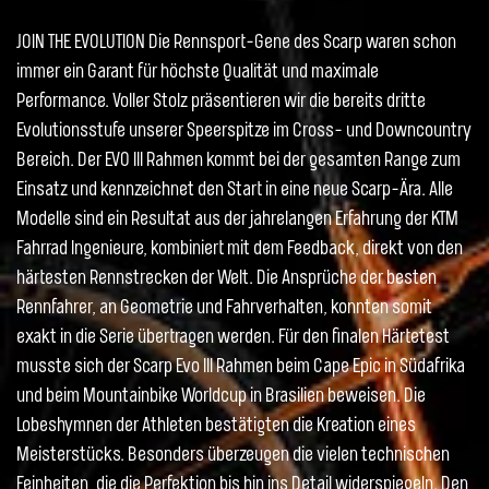
JOIN THE EVOLUTION Die Rennsport-Gene des Scarp waren schon
immer ein Garant für höchste Qualität und maximale
Performance. Voller Stolz präsentieren wir die bereits dritte
Evolutionsstufe unserer Speerspitze im Cross- und Downcountry
Bereich. Der EVO III Rahmen kommt bei der gesamten Range zum
Einsatz und kennzeichnet den Start in eine neue Scarp-Ära. Alle
Modelle sind ein Resultat aus der jahrelangen Erfahrung der KTM
Fahrrad Ingenieure, kombiniert mit dem Feedback, direkt von den
härtesten Rennstrecken der Welt. Die Ansprüche der besten
Rennfahrer, an Geometrie und Fahrverhalten, konnten somit
exakt in die Serie übertragen werden. Für den finalen Härtetest
musste sich der Scarp Evo III Rahmen beim Cape Epic in Südafrika
und beim Mountainbike Worldcup in Brasilien beweisen. Die
Lobeshymnen der Athleten bestätigten die Kreation eines
Meisterstücks. Besonders überzeugen die vielen technischen
Feinheiten, die die Perfektion bis hin ins Detail widerspiegeln. Den