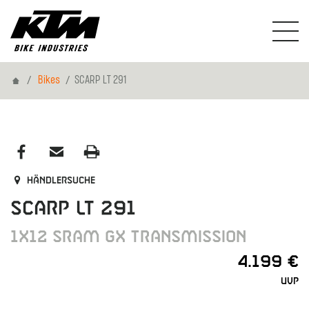
Home
Bikes
SCARP LT 291
Händlersuche
SCARP LT 291
1X12 SRAM GX TRANSMISSION
4.199 €
UVP