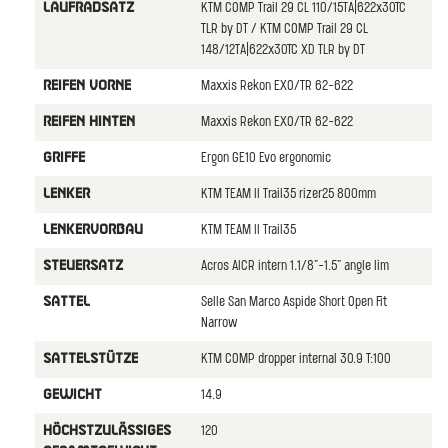
KTM COMP Trail 29 CL 110/15TA|622x30TC
LAUFRADSATZ
TLR by DT / KTM COMP Trail 29 CL
148/12TA|622x30TC XD TLR by DT
Maxxis Rekon EXO/TR 62-622
REIFEN VORNE
Maxxis Rekon EXO/TR 62-622
REIFEN HINTEN
Ergon GE10 Evo ergonomic
GRIFFE
KTM TEAM II Trail35 rizer25 800mm
LENKER
KTM TEAM II Trail35
LENKERVORBAU
Acros AICR intern 1.1/8"-1.5" angle lim
STEUERSATZ
Selle San Marco Aspide Short Open Fit
SATTEL
Narrow
KTM COMP dropper internal 30.9 T:100
SATTELSTüTZE
14.9
GEWICHT
120
HöCHSTZULäSSIGES