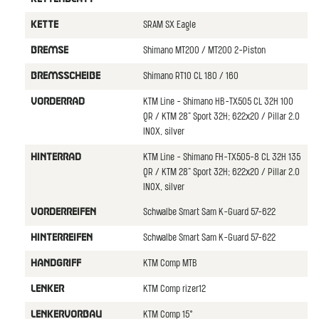
SRAM SX Eagle
KETTE
Shimano MT200 / MT200 2-Piston
BREMSE
Shimano RT10 CL 180 / 160
BREMSSCHEIBE
KTM Line - Shimano HB-TX505 CL 32H 100
VORDERRAD
QR / KTM 28" Sport 32H; 622x20 / Pillar 2.0
INOX, silver
KTM Line - Shimano FH-TX505-8 CL 32H 135
HINTERRAD
QR / KTM 28" Sport 32H; 622x20 / Pillar 2.0
INOX, silver
Schwalbe Smart Sam K-Guard 57-622
VORDERREIFEN
Schwalbe Smart Sam K-Guard 57-622
HINTERREIFEN
KTM Comp MTB
HANDGRIFF
KTM Comp rizer12
LENKER
KTM Comp 15°
LENKERVORBAU