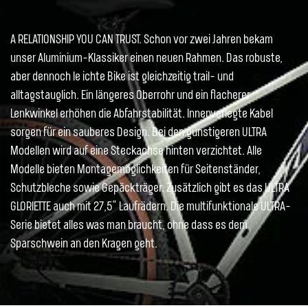
A RELATIONSHIP YOU CAN TRUST. Schon vor zwei Jahren bekam
unser Aluminium-Klassiker einen neuen Rahmen. Das robuste,
aber dennoch le ichte Bike ist gleichzeitig trail- und
alltagstauglich. Ein längeres Oberrohr und ein flacherer
Lenkwinkel erhöhen die Abfahrstabilität. Innenverlegte Kabel
sorgen für ein sauberes Design. Bei den günstigeren ULTRA
Modellen wird auf eine Steckachse hinten verzichtet. Alle
Modelle bieten Montagemöglichkeiten für Seitenständer,
Schutzbleche sowie Gepäckträger. Zusätzlich gibt es das ULTRA
GLORIETTE auch mit 27,5“ Laufrädern. Die multifunktionale ULTRA-
Serie bietet alles was man braucht, ohne dass es dem
Sparschwein an den Kragen geht.