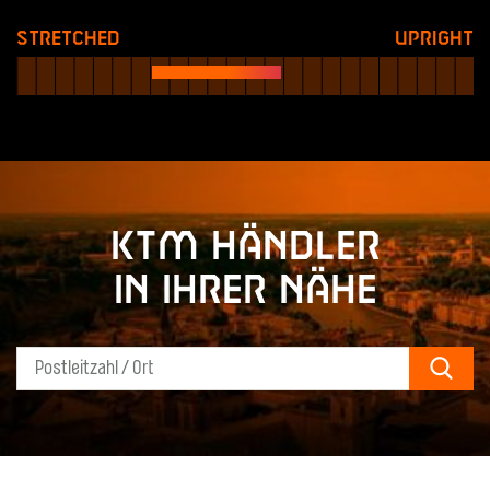
Stretched
Upright
KTM Händler
in Ihrer Nähe
Sear