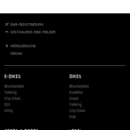
Bike-Registrierung
Gestohlenes Bike melden
Händlersuche
Archiv
E-Bikes
Bikes
Mountainbike
Mountainbike
Trekking
Roadbike
City/Urban
Gravel
SUV
Trekking
Utility
City/Urban
Kids