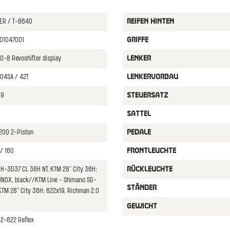
TER / T-8640
REIFEN HINTEN
901047001
GRIFFE
-8 Revoshifter display
LENKER
04SA / 42T
LENKERVORBAU
19
STEUERSATZ
SATTEL
200 2-Piston
PEDALE
/ 160
FRONTLEUCHTE
DH-3D37 CL 36H NT, KTM 28" City 36H;
RüCKLEUCHTE
INOX, black//KTM Line - Shimano SG-
STäNDER
TM 28" City 36H; 622x19, Richman 2.0
GEWICHT
42-622 Reflex