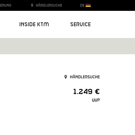
ierung
Händlersuche
DE
Inside KTM
Service
Händlersuche
1.249 €
UVP