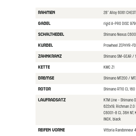
28" Alloy 6061 CHES
RAHMEN
rigid A-PRO DISC 97
GABEL
Shimano Nexus C6000
SCHALTHEBEL
Prowheel ZEPHYR-FD
KURBEL
Shimano SM-GEAR / 
ZAHNKRANZ
KMC Z1
KETTE
Shimano MT200 / MT
BREMSE
Shimano RT10 CL 160 
ROTOR
KTM Line - Shimano 
LAUFRADSATZ
622x19, Richman 2.0 
C6001-8 CL 36H NT, K
INOX, black
Vittoria Randonneur 
REIFEN VORNE