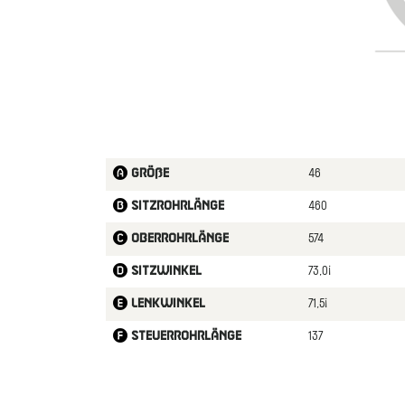
46
Größe
460
Sitzrohrlänge
574
Oberrohrlänge
73,0¡
Sitzwinkel
71,5¡
Lenkwinkel
137
Steuerrohrlänge