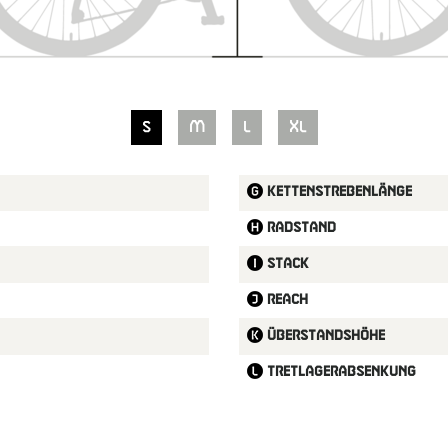
S
M
L
XL
Kettenstrebenlänge
Radstand
Stack
Reach
Überstandshöhe
Tretlagerabsenkung