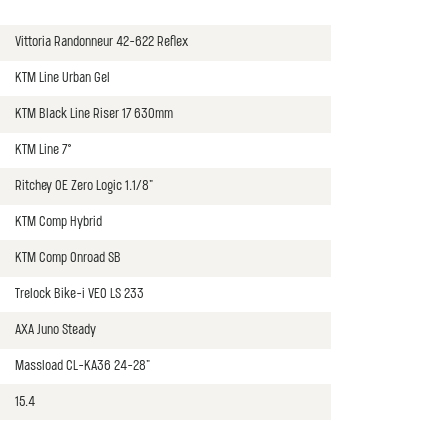
Vittoria Randonneur 42-622 Reflex
KTM Line Urban Gel
KTM Black Line Riser 17 630mm
KTM Line 7°
Ritchey OE Zero Logic 1.1/8"
KTM Comp Hybrid
KTM Comp Onroad SB
Trelock Bike-i VEO LS 233
AXA Juno Steady
Massload CL-KA36 24-28"
15.4