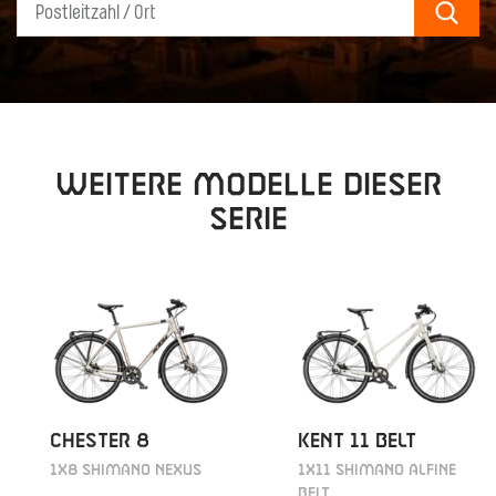
Sear
Weitere Modelle dieser
Serie
CHESTER 8
KENT 11 BELT
1X8 SHIMANO NEXUS
1X11 SHIMANO ALFINE
BELT