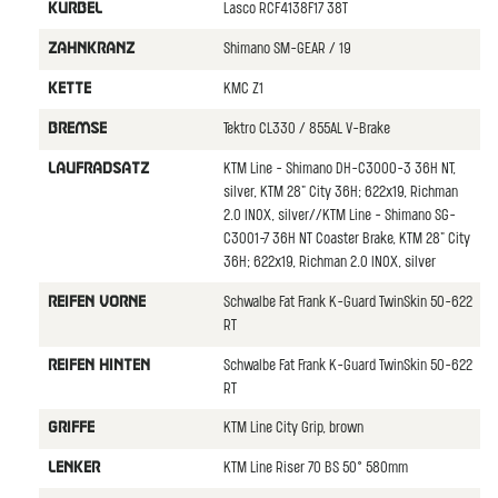
Lasco RCF4138F17 38T
KURBEL
Shimano SM-GEAR / 19
ZAHNKRANZ
KMC Z1
KETTE
Tektro CL330 / 855AL V-Brake
BREMSE
KTM Line - Shimano DH-C3000-3 36H NT,
LAUFRADSATZ
silver, KTM 28" City 36H; 622x19, Richman
2.0 INOX, silver//KTM Line - Shimano SG-
C3001-7 36H NT Coaster Brake, KTM 28" City
36H; 622x19, Richman 2.0 INOX, silver
Schwalbe Fat Frank K-Guard TwinSkin 50-622
REIFEN VORNE
RT
Schwalbe Fat Frank K-Guard TwinSkin 50-622
REIFEN HINTEN
RT
KTM Line City Grip, brown
GRIFFE
KTM Line Riser 70 BS 50° 580mm
LENKER