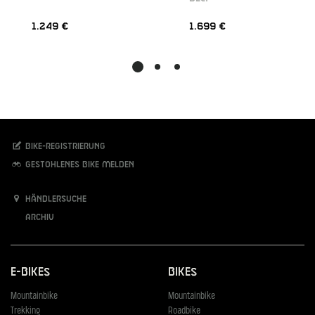
1.249 €
1.699 €
Bike-Registrierung
Gestohlenes Bike melden
Händlersuche
Archiv
E-Bikes
Bikes
Mountainbike
Mountainbike
Trekking
Roadbike