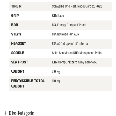
Schwalbe One Perf. RaceGuard 28-622
TIRE R
KTM tape
GRIP
FSA Energy Compact Road
BAR
FSA NS Road -6° ACR
STEM
FSA ACR drop/in 1.5" internal
HEADSET
Selle San Marco RND Manganese Rails
SADDLE
KTM CompLink zero Alloy aero/350
SEATPOST
7,9 kg
WEIGHT
119 kg
PERMISSIBLE TOTAL
WEIGHT
Bike-Kategorie