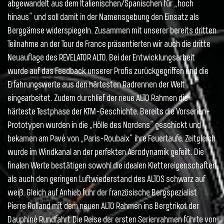
abgewandelt aus dem Italienischen/Spanischen für „hoch
hinaus“ und soll damit in der Namensgebung den Einsatz als
Berggämse widerspiegeln. Zusammen mit unserer bereits dritten
Teilnahme an der Tour de France präsentierten wir auch die dritte
Neuauflage des REVELATOR ALTO. Bei der Entwicklungsarbeit
wurde auf das Feedback unserer Profis zurückgegriffen und die
Erfahrungswerte aus den härtesten Radrennen der Welt
eingearbeitet. Zudem durchlief der neue ALTO Rahmen die
härteste Testphase der KTM-Geschichte. Bereits die Vorserien-
Prototypen wurden in die „Hölle des Nordens“ geschickt und
bekamen am Pavé von „Paris-Roubaix“ ihre Feuertaufe. Zeitgleich
wurde im Windkanal an der perfekten Aerodynamik gefeilt. Die
finalen Werte bestätigen sowohl die idealen Klettereigenschaften
als auch den geringen Luftwiederstand des ALTOS schwarz auf
weiß. Gleich auf Anhieb fuhr der französische Bergspezialist
Pierre Rolland mit dem neuen ALTO Rahmen ins Bergtrikot der
Dauphiné Rundfahrt. Die Reise der ersten Serienrahmen führte von