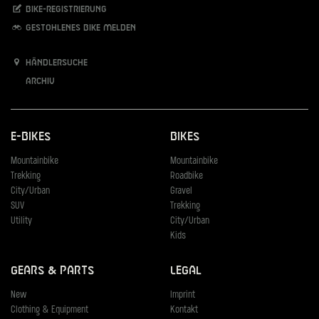
Bike-Registrierung
Gestohlenes Bike melden
Händlersuche
Archiv
E-Bikes
Bikes
Mountainbike
Mountainbike
Trekking
Roadbike
City/Urban
Gravel
SUV
Trekking
Utility
City/Urban
Kids
Gears & Parts
Legal
New
Imprint
Clothing & Equipment
Kontakt