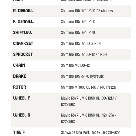
Revelator Alto Premium Carbon F15
Shimano 105 Di2 R7150-12 shadow
R. DERAILL.
Shimano 105 Di2 R7150
F. DERAILL.
Shimano 105 Di2 R7170
SHIFTLEV.
Shimano 105 R7100 50-34
CRANKSET
Shimano 105 R7100-12 / 11-34
SPROCKET
Shimano M6100-12
CHAIN
Shimano 105 R7170 hydraulic
BRAKE
Shimano MT800 CL 140 / 140 Freeza
ROTOR
Mavic KSYRIUM S DISC CL 100/12TA /
WHEEL F
622x19TC
Mavic KSYRIUM S DISC CL 142/12TA /
WHEEL R
622x19TC
Schwalbe One Perf. RaceGuard 28-622
TIRE F