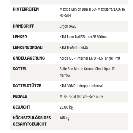
Maxxis Minion DHR II 3C-MaxxTerra/EXO/TR
HINTERREIFEN
70-584
Ergon GA20
HANDGRIFF
KTM Team Trail35 rizer25 800mm
LENKER
KTM TEAM II Trail35
LENKERVORBAU
Acros AICR internal 1.1/8"-1.5" angle limit
GABELLAGERUNG
Selle San Marco Ground Short Open Fit
SATTEL
Narrow
KTM COMP II dropper internal
SATTELSTÜTZE
MTB-Pedal flat VPE-527 alloy
PEDALE
25,80 kg
GEWICHT
145 kg
HÖCHSTZULÄSSIGES
GESAMTGEWICHT