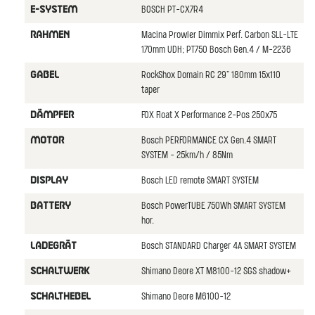
BOSCH PT-CX7R4
E-SYSTEM
Macina Prowler Dimmix Perf. Carbon SLL-LTE
RAHMEN
170mm UDH; PT750 Bosch Gen.4 / M-2236
RockShox Domain RC 29" 180mm 15x110
GABEL
taper
FOX Float X Performance 2-Pos 250x75
DÄMPFER
Bosch PERFORMANCE CX Gen.4 SMART
MOTOR
SYSTEM - 25km/h / 85Nm
Bosch LED remote SMART SYSTEM
DISPLAY
Bosch PowerTUBE 750Wh SMART SYSTEM
BATTERY
hor.
Bosch STANDARD Charger 4A SMART SYSTEM
LADEGRÄT
Shimano Deore XT M8100-12 SGS shadow+
SCHALTWERK
Shimano Deore M6100-12
SCHALTHEBEL