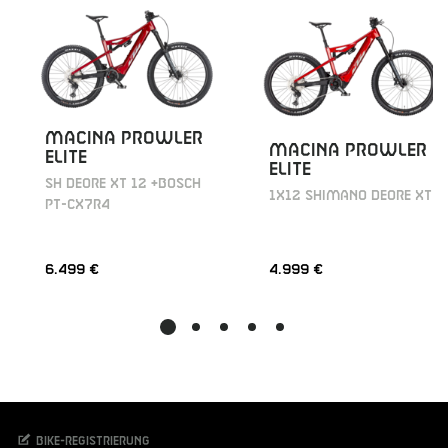
MACINA PROWLER
MACINA PROWLER
ELITE
ELITE
SH DEORE XT 12 +BOSCH
1X12 SHIMANO DEORE XT
PT-CX7R4
6.499 €
4.999 €
Bike-Registrierung