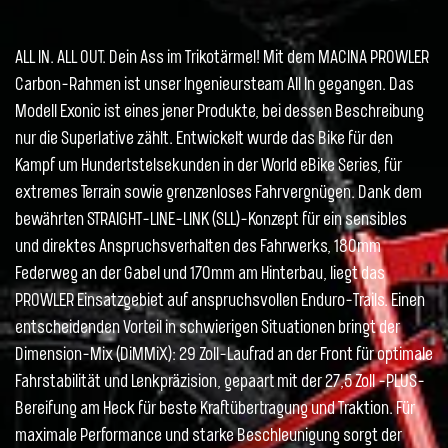
ALL IN. ALL OUT. Dein Ass im Trikotärmel! Mit dem MACINA PROWLER
Carbon-Rahmen ist unser Ingenieursteam All In gegangen. Das
Modell Exonic ist eines jener Produkte, bei dessen Beschreibung
nur die Superlative zählt. Entwickelt wurde das Bike für den
Kampf um Hundertstelsekunden in der World eBike Series, für
extremes Terrain sowie grenzenloses Fahrvergnügen. Dank dem
bewährten STRAIGHT-LINE-LINK (SLL)-Konzept für ein sensibles
und direktes Anspruchsverhalten des Fahrwerks, 180mm
Federweg an der Gabel und 170mm am Hinterbau, liegt das
PROWLER Einsatzgebiet auf anspruchsvollen Enduro-Trails. Einen
entscheidenden Vorteil in schwierigen Situationen bringt der
Dimension-Mix (DiMMiX): 29 Zoll-Laufrad an der Front für optimale
Fahrstabilität und Lenkpräzision, gepaart mit der 27,5 Zoll -PLUS-
Bereifung am Heck für beste Kraftübertragung und Traktion. Für
maximale Performance und starke Beschleunigung sorgt der