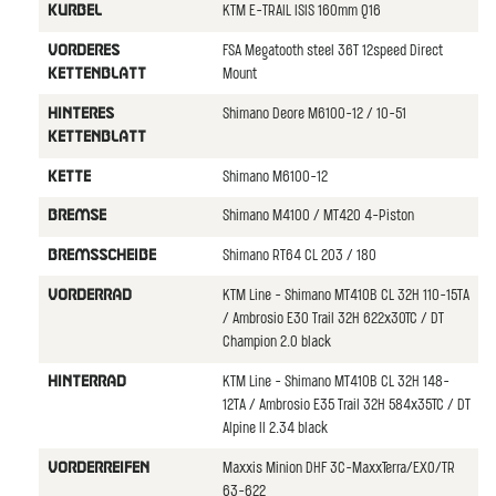
KTM E-TRAIL ISIS 160mm Q16
KURBEL
FSA Megatooth steel 36T 12speed Direct
VORDERES
Mount
KETTENBLATT
Shimano Deore M6100-12 / 10-51
HINTERES
KETTENBLATT
Shimano M6100-12
KETTE
Shimano M4100 / MT420 4-Piston
BREMSE
Shimano RT64 CL 203 / 180
BREMSSCHEIBE
KTM Line - Shimano MT410B CL 32H 110-15TA
VORDERRAD
/ Ambrosio E30 Trail 32H 622x30TC / DT
Champion 2.0 black
KTM Line - Shimano MT410B CL 32H 148-
HINTERRAD
12TA / Ambrosio E35 Trail 32H 584x35TC / DT
Alpine II 2.34 black
Maxxis Minion DHF 3C-MaxxTerra/EXO/TR
VORDERREIFEN
63-622