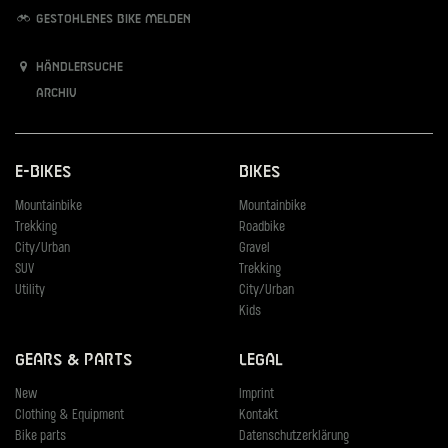
Gestohlenes Bike melden
Händlersuche
Archiv
E-Bikes
Bikes
Mountainbike
Mountainbike
Trekking
Roadbike
City/Urban
Gravel
SUV
Trekking
Utility
City/Urban
Kids
Gears & Parts
Legal
New
Imprint
Clothing & Equipment
Kontakt
Bike parts
Datenschutzerklärung