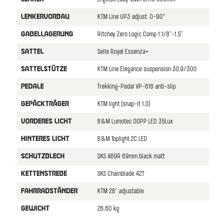
KTM Line UP3 adjust. 0-90°
LENKERVORBAU
Ritchey Zero Logic Comp 1.1/8"-1.5"
GABELLAGERUNG
Selle Royal Essenza+
SATTEL
KTM Line Elegance suspension 30.9/300
SATTELSTÜTZE
Trekking-Pedal VP-616 anti-slip
PEDALE
KTM light (snap-it 1.0)
GEPÄCKTRÄGER
B&M Lumotec DOPP LED 35Lux
VORDERES LICHT
B&M Toplight 2C LED
HINTERES LICHT
SKS A69R 69mm black matt
SCHUTZBLECH
SKS Chainblade 42T
KETTENSTREBE
KTM 28" adjustable
FAHRRADSTÄNDER
26,60 kg
GEWICHT