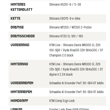
Shimano HG201-9 / 11-36
HINTERES
KETTENBLATT
Shimano E6070-9 e-bike
KETTE
Shimano MT200 / MT200 2-Piston
BREMSE
Shimano RT30 CL 180 / 160
BREMSSCHEIBE
KTM Line - Shimano Deore M6000 CL 32H
VORDERRAD
100-5QR / Ryde Rival30 32H 584x30C / DT
Champion 2.0 black
KTM Line - Shimano Deore M6000 CL 32H
HINTERRAD
135-5QR / Ryde Rival30 32H 584x30C / DT
Alpine II 2.34 black
Schwalbe Al Grounder Perf. 60-584 RT Addix
VORDERREIFEN
Schwalbe Al Grounder Perf. 60-584 RT Addix
HINTERREIFEN
KTM Comp Ergo Lock
HANDGRIFF
Ergotec Lady Town GH16 630mm
LENKER