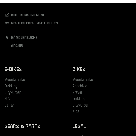
Bike-Registrierung
Gestohlenes Bike melden
Händlersuche
Archiv
E-Bikes
Bikes
Mountainbike
Mountainbike
Trekking
Roadbike
City/Urban
Gravel
SUV
Trekking
Utility
City/Urban
Kids
Gears & Parts
Legal