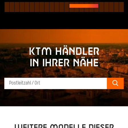
KTM Händler
in Ihrer Nähe
Sear
Weitere Modelle dieser