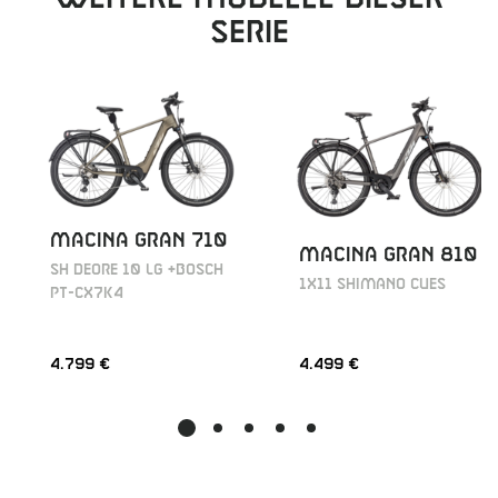
Serie
MACINA GRAN 710
MACINA GRAN 810
SH DEORE 10 LG +BOSCH
1X11 SHIMANO CUES
PT-CX7K4
4.799 €
4.499 €