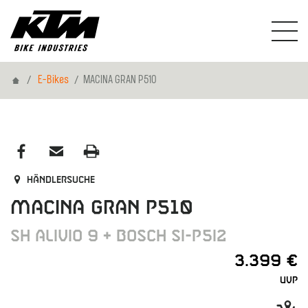
Home
E-Bikes
MACINA GRAN P510
Händlersuche
MACINA GRAN P510
SH ALIVIO 9 + BOSCH SI-P5I2
3.399 €
UVP