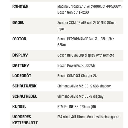
Macina Onroad 27.5" Alloy6061; Si-PP500Wh
RAHMEN
Bosch Gen.3 / T-1260
Suntour XCM 32 ATB coil 27.5" NLO 80mm
GABEL
taper
Bosch PERFORMANCE Gen.3 - 25km/h /
MOTOR
65Nm
Bosch INTUVIA LCD display with Remote
DISPLAY
Bosch PowerPACK 500Wh
BATTERY
Bosch COMPACT Charger 2A
LADEGRÄT
Shimano Alivio M3100-9 SGS shadow
SCHALTWERK
Shimano Alivio M3100-9 display
SCHALTHEBEL
KTM E-LINE BNI 170mm Q16
KURBEL
FSA steel 40T Direct Mount with chainguard
VORDERES
KETTENBLATT