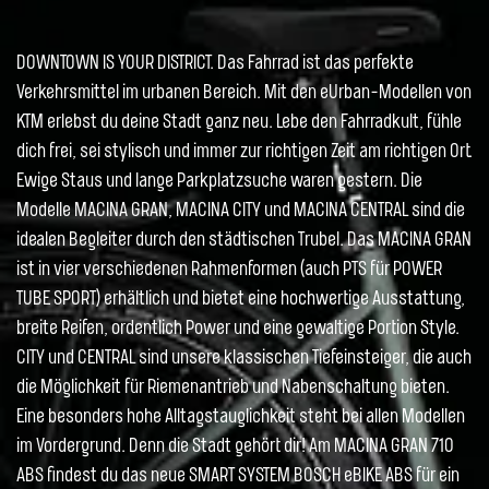
DOWNTOWN IS YOUR DISTRICT. Das Fahrrad ist das perfekte
Verkehrsmittel im urbanen Bereich. Mit den eUrban-Modellen von
KTM erlebst du deine Stadt ganz neu. Lebe den Fahrradkult, fühle
dich frei, sei stylisch und immer zur richtigen Zeit am richtigen Ort.
Ewige Staus und lange Parkplatzsuche waren gestern. Die
Modelle MACINA GRAN, MACINA CITY und MACINA CENTRAL sind die
idealen Begleiter durch den städtischen Trubel. Das MACINA GRAN
ist in vier verschiedenen Rahmenformen (auch PTS für POWER
TUBE SPORT) erhältlich und bietet eine hochwertige Ausstattung,
breite Reifen, ordentlich Power und eine gewaltige Portion Style.
CITY und CENTRAL sind unsere klassischen Tiefeinsteiger, die auch
die Möglichkeit für Riemenantrieb und Nabenschaltung bieten.
Eine besonders hohe Alltagstauglichkeit steht bei allen Modellen
im Vordergrund. Denn die Stadt gehört dir! Am MACINA GRAN 710
ABS findest du das neue SMART SYSTEM BOSCH eBIKE ABS für ein