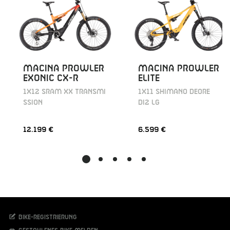
MACINA PROWLER
MACINA PROWLER
EXONIC CX-R
ELITE
1X12 SRAM XX TRANSMI
1X11 SHIMANO DEORE
SSION
DI2 LG
12.199 €
6.599 €
Bike-Registrierung