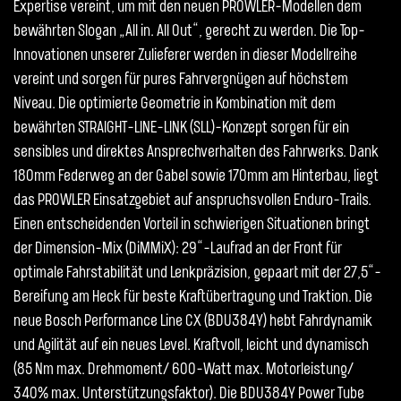
Expertise vereint, um mit den neuen PROWLER-Modellen dem
bewährten Slogan „All in. All Out“, gerecht zu werden. Die Top-
Innovationen unserer Zulieferer werden in dieser Modellreihe
vereint und sorgen für pures Fahrvergnügen auf höchstem
Niveau. Die optimierte Geometrie in Kombination mit dem
bewährten STRAIGHT-LINE-LINK (SLL)-Konzept sorgen für ein
sensibles und direktes Ansprechverhalten des Fahrwerks. Dank
180mm Federweg an der Gabel sowie 170mm am Hinterbau, liegt
das PROWLER Einsatzgebiet auf anspruchsvollen Enduro-Trails.
Einen entscheidenden Vorteil in schwierigen Situationen bringt
der Dimension-Mix (DiMMiX): 29“-Laufrad an der Front für
optimale Fahrstabilität und Lenkpräzision, gepaart mit der 27,5“-
Bereifung am Heck für beste Kraftübertragung und Traktion. Die
neue Bosch Performance Line CX (BDU384Y) hebt Fahrdynamik
und Agilität auf ein neues Level. Kraftvoll, leicht und dynamisch
(85 Nm max. Drehmoment/ 600-Watt max. Motorleistung/
340% max. Unterstützungsfaktor). Die BDU384Y Power Tube