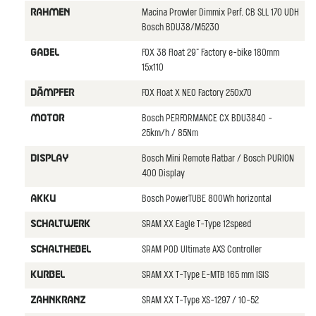
Macina Prowler Dimmix Perf. CB SLL 170 UDH
RAHMEN
Bosch BDU38/M5230
FOX 38 Float 29" Factory e-bike 180mm
GABEL
15x110
FOX Float X NEO Factory 250x70
DäMPFER
Bosch PERFORMANCE CX BDU3840 -
MOTOR
25km/h / 85Nm
Bosch Mini Remote Flatbar / Bosch PURION
DISPLAY
400 Display
Bosch PowerTUBE 800Wh horizontal
AKKU
SRAM XX Eagle T-Type 12speed
SCHALTWERK
SRAM POD Ultimate AXS Controller
SCHALTHEBEL
SRAM XX T-Type E-MTB 165 mm ISIS
KURBEL
SRAM XX T-Type XS-1297 / 10-52
ZAHNKRANZ