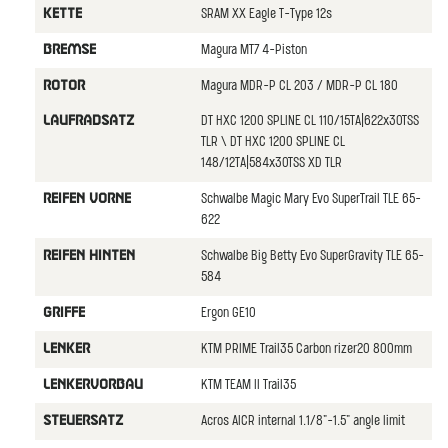
SRAM XX Eagle T-Type 12s
KETTE
Magura MT7 4-Piston
BREMSE
Magura MDR-P CL 203 / MDR-P CL 180
ROTOR
DT HXC 1200 SPLINE CL 110/15TA|622x30TSS
LAUFRADSATZ
TLR \ DT HXC 1200 SPLINE CL
148/12TA|584x30TSS XD TLR
Schwalbe Magic Mary Evo SuperTrail TLE 65-
REIFEN VORNE
622
Schwalbe Big Betty Evo SuperGravity TLE 65-
REIFEN HINTEN
584
Ergon GE10
GRIFFE
KTM PRIME Trail35 Carbon rizer20 800mm
LENKER
KTM TEAM II Trail35
LENKERVORBAU
Acros AICR internal 1.1/8"-1.5" angle limit
STEUERSATZ