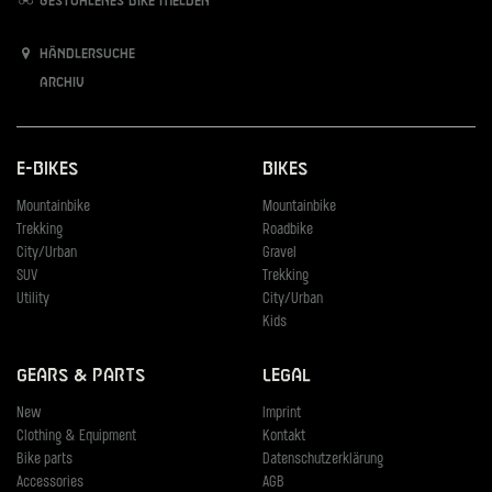
Gestohlenes Bike melden
Händlersuche
Archiv
E-Bikes
Bikes
Mountainbike
Mountainbike
Trekking
Roadbike
City/Urban
Gravel
SUV
Trekking
Utility
City/Urban
Kids
Gears & Parts
Legal
New
Imprint
Clothing & Equipment
Kontakt
Bike parts
Datenschutzerklärung
Accessories
AGB