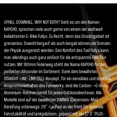
UPHILL. DOWNHILL. WHY NOT BOTH? Geht es um den Namen
KAPOHO, sprechen viele auch gerne von einem der weltweit
beliebtesten E-Bike Fullys. Zu Recht, denn das Einsatzgebiet ist
grenzenlos. Sowohl bergauf als auch bergab können die Grenzen
der Physik ausgereizt werden. Den Komfort des Trail Fullys kann
man allerdings auch ganz einfach für die entspannte Bike Tour
nutzen. Mit 160mm Federweg steht der Name KAPOHO für den
perfekten Allrounder im Sortiment. Dank dem bewährten
STRAIGHT-LINE-LINK (SLL)-Konzept, für ein sensibles und direktes
Anspruchsverhalten des Fahrwerks, sind die Carbon- <(>&<)>
Aluminium-Rahmen bereit für jedes Outdoorabenteuer. Alle
Modelle sind auf der bewährten DiMMiX (Dimension-Mix) -
Bereifung unterwegs: 29“-Laufrad an der Front für optimale
Fahrstabilität und Lenkpräzision, gepaart mit der 27,5“ PLUS-