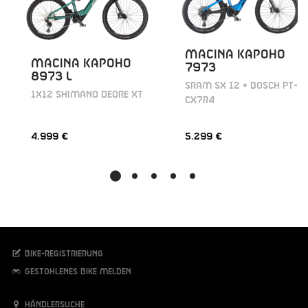
MACINA KAPOHO
MACINA KAPOHO
7973
8973 L
SRAM SX 12 + BOSCH PT-
1X12 SHIMANO DEORE XT
CX7R4
4.999 €
5.299 €
Bike-Registrierung
Gestohlenes Bike melden
Händlersuche