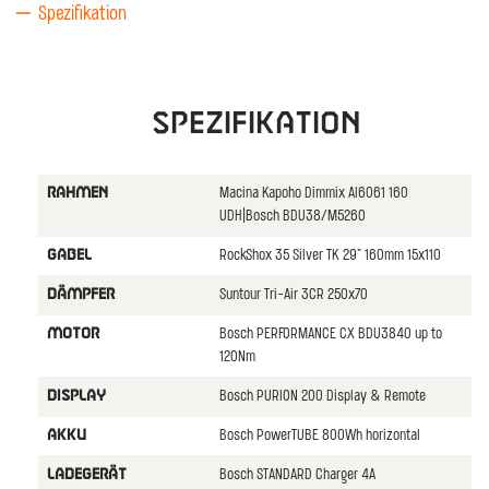
Spezifikation
Spezifikation
Macina Kapoho Dimmix Al6061 160
RAHMEN
UDH|Bosch BDU38/M5260
RockShox 35 Silver TK 29" 160mm 15x110
GABEL
Suntour Tri-Air 3CR 250x70
DäMPFER
Bosch PERFORMANCE CX BDU3840 up to
MOTOR
120Nm
Bosch PURION 200 Display & Remote
DISPLAY
Bosch PowerTUBE 800Wh horizontal
AKKU
Bosch STANDARD Charger 4A
LADEGERäT