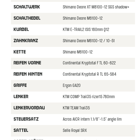
Shimano Deore XT M8100-12 SGS shadow+
SCHALTWERK
Shimano Deore M6100-12
SCHALTHEBEL
KTM E-TRAIL2 ISIS 160mm Q12
KURBEL
Shimano Deore M6100-12 / 10-51
ZAHNKRANZ
Shimano M6100-12
KETTE
Continental Kryptotal F TL 60-622
REIFEN VORNE
Continental Kryptotal R TL 65-584
REIFEN HINTEN
Ergon GA20
GRIFFE
KTM COMP Trail35 rizer15 780mm
LENKER
KTM TEAM Trail35
LENKERVORBAU
Acros AICR intern 1.1/8"-1.5" angle lim
STEUERSATZ
Selle Royal SRX
SATTEL