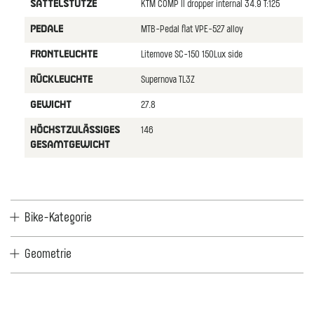
KTM COMP II dropper internal 34.9 T:125
SATTELSTüTZE
MTB-Pedal flat VPE-527 alloy
PEDALE
Litemove SC-150 150Lux side
FRONTLEUCHTE
Supernova TL3Z
RüCKLEUCHTE
27.8
GEWICHT
146
HöCHSTZULäSSIGES
GESAMTGEWICHT
Bike-Kategorie
Geometrie