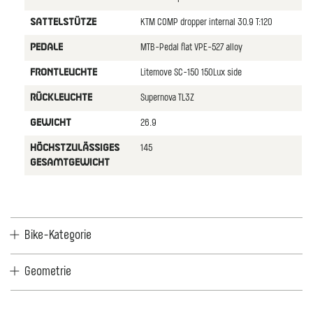
KTM COMP dropper internal 30.9 T:120
SATTELSTüTZE
MTB-Pedal flat VPE-527 alloy
PEDALE
Litemove SC-150 150Lux side
FRONTLEUCHTE
Supernova TL3Z
RüCKLEUCHTE
26.9
GEWICHT
145
HöCHSTZULäSSIGES
GESAMTGEWICHT
Bike-Kategorie
Geometrie