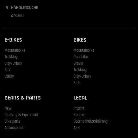
Händlersuche
Archiv
E-Bikes
Bikes
Mountainbike
Mountainbike
Trekking
Roadbike
City/Urban
Gravel
SUV
Trekking
Utility
City/Urban
Kids
Gears & Parts
Legal
New
Imprint
Clothing & Equipment
Kontakt
Bike parts
Datenschutzerklärung
Accessories
AGB