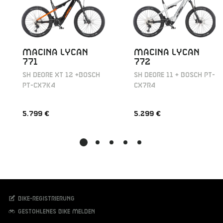
MACINA LYCAN
MACINA LYCAN
771
772
SH DEORE XT 12 +BOSCH
SH DEORE 11 + BOSCH PT-
PT-CX7K4
CX7R4
5.799 €
5.299 €
Bike-Registrierung
Gestohlenes Bike melden