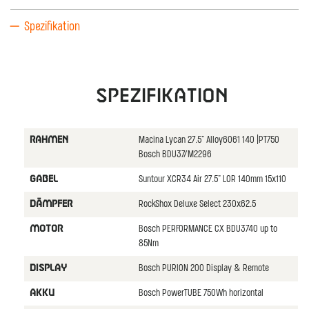
Spezifikation
Spezifikation
Macina Lycan 27.5" Alloy6061 140 |PT750
RAHMEN
Bosch BDU37/M2296
Suntour XCR34 Air 27.5" LOR 140mm 15x110
GABEL
RockShox Deluxe Select 230x62.5
DäMPFER
Bosch PERFORMANCE CX BDU3740 up to
MOTOR
85Nm
Bosch PURION 200 Display & Remote
DISPLAY
Bosch PowerTUBE 750Wh horizontal
AKKU