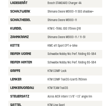
Bosch STANDARD Charger 4A
LADEGERäT
Shimano Deore M5100-11 SGS shadow+
SCHALTWERK
Shimano Deore M5100-11
SCHALTHEBEL
KTM E-TRAIL ISIS 170mm Q16
KURBEL
Shimano Deore M5100-11 / 11-51
ZAHNKRANZ
KMC e11 Sport EPT e-bike
KETTE
Schwalbe Nobby Nic Perf. Folding 65-584
REIFEN VORNE
Schwalbe Nobby Nic Perf. Folding 65-584
REIFEN HINTEN
KTM COMP Lock
GRIFFE
KTM COMP Trail35 rizer15 760mm
LENKER
KTM TEAM Trail35
LENKERVORBAU
Acros AICR intern 1.1/8"-1.5" angle lim
STEUERSATZ
KTM Line Sport
SATTEL