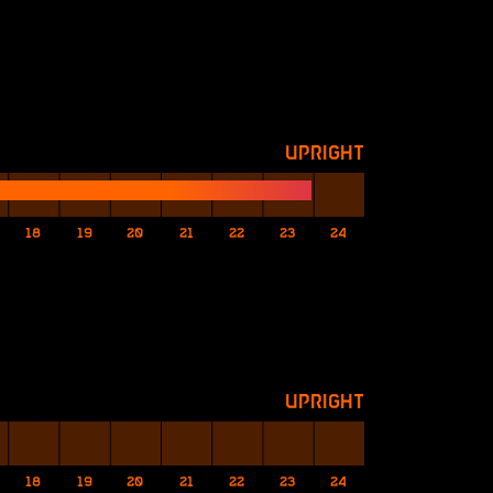
Upright
18
19
20
21
22
23
24
Upright
18
19
20
21
22
23
24