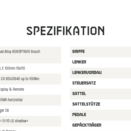
Spezifikation
oad Alloy 6061|PT800 Bosch
GRIFFE
LENKER
WL E 100mm 15x110
LENKERVORBAU
 CX BDU3840 up to 100Nm
STEUERSATZ
isplay & Remote
SATTEL
0Wh horizontal
SATTELSTüTZE
ger 2A
PEDALE
-11/10 LG shadow+
GEPäCKTRäGER