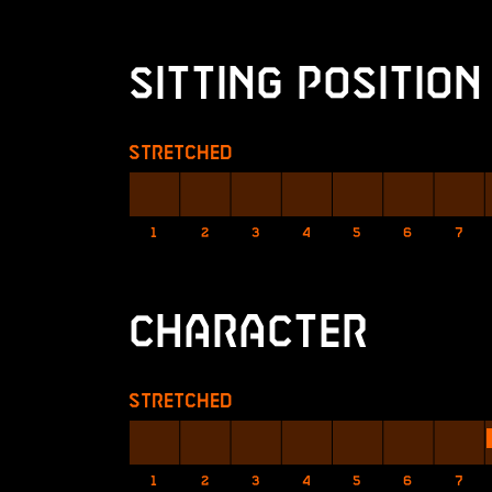
Sitting Position
Stretched
1
2
3
4
5
6
7
Character
Stretched
1
2
3
4
5
6
7