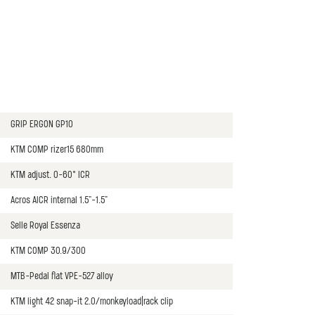
GRIP ERGON GP10
KTM COMP rizer15 680mm
KTM adjust. 0-60° ICR
Acros AICR internal 1.5"-1.5"
Selle Royal Essenza
KTM COMP 30.9/300
MTB-Pedal flat VPE-527 alloy
KTM light 42 snap-it 2.0/monkeyload|rack clip