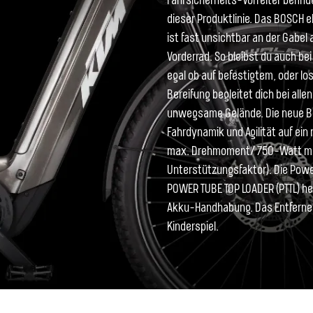
Fahrsicherheits-Vorreiter befind
dieser Produktlinie. Das BOSCH eB
ist fast unsichtbar an der Gabel
Vorderrad. So bleibst du auch b
egal ob auf befestigtem, oder l
Bereifung begleitet dich bei alle
unwegsame Gelände. Die neue B
Fahrdynamik und Agilität auf ein n
max. Drehmoment/ 750-Watt max
Unterstützungsfaktor). Die Powe
POWER TUBE TOP LOADER (PTTL) hei
Akku-Handhabung. Das Entfernen
Kinderspiel.