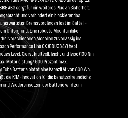
et sich das MACINA AERA 871 LFC ABS an der Spitze
IKE ABS sorgt für ein weiteres Plus an Sicherheit,
 angebracht und verhindert ein blockierendes
ei unerwarteten Bremsvorgängen fest im Sattel –
osem Untergrund. Eine robuste Mountainbike-
n drei verschiedenen Modellen zuverlässig ins
osch Performance Line CX (BDU384Y) hebt
eues Level. Sie ist kraftvoll, leicht und leise (100 Nm
. Motorleistung/ 600 Prozent max.
r Tube Batterie bietet eine Kapazität von 800 Wh.
ßt die KTM-Innovation für die benutzerfreundliche
 und Wiedereinsetzen der Batterie wird zum