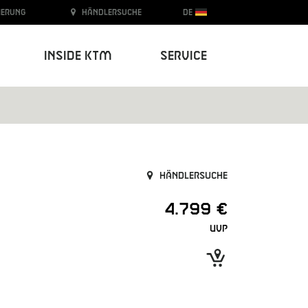
ierung
Händlersuche
DE
Inside KTM
Service
Händlersuche
4.799 €
UVP