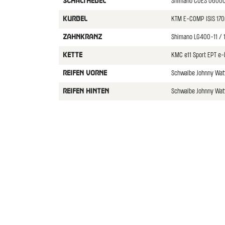
Shimano CUES U6000-
SCHALTHEBEL
KTM E-COMP ISIS 17
KURBEL
Shimano LG400-11 / 
ZAHNKRANZ
KMC e11 Sport EPT e-
KETTE
Schwalbe Johnny Watt
REIFEN VORNE
Schwalbe Johnny Watt
REIFEN HINTEN