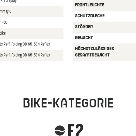
11 display
FRONTLEUCHTE
0mm Q16
SCHUTZBLECHE
11-50
STäNDER
bike
GEWICHT
s Perf. Folding DD 65-584 Reflex
HöCHSTZULäSSIGES
s Perf. Folding DD 65-584 Reflex
GESAMTGEWICHT
Bike-Kategorie
E2