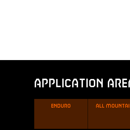
Application Are
Enduro
All Mounta