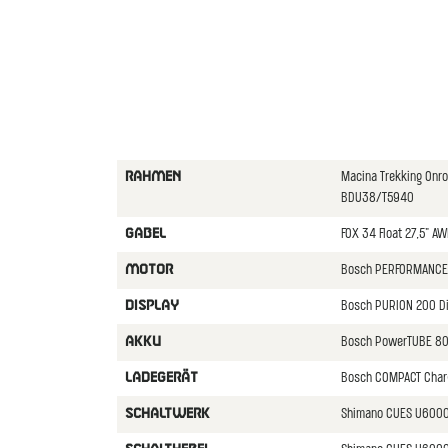
Macina Trekking Onr
RAHMEN
BDU38/T5940
FOX 34 Float 27,5" A
GABEL
Bosch PERFORMANCE
MOTOR
Bosch PURION 200 D
DISPLAY
Bosch PowerTUBE 80
AKKU
Bosch COMPACT Char
LADEGERäT
Shimano CUES U6000
SCHALTWERK