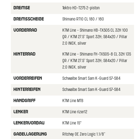
Tektro HD-T275 2-piston
BREMSE
Shimano RT10 CL 180 / 160
BREMSSCHEIBE
KTM Line - Shimano HB-TX505 CL 32H 100
VORDERRAD
QR / KTM 27.5" Sport 32H; 584x20 / Pillar
2.0 INOX, silver
KTM Line - Shimano FH-TX505-8 CL 32H 135
HINTERRAD
QR / KTM 27.5" Sport 32H; 584x20 / Pillar
2.0 INOX, silver
Schwalbe Smart Sam K-Guard 57-584
VORDERREIFEN
Schwalbe Smart Sam K-Guard 57-584
HINTERREIFEN
KTM Line MTB
HANDGRIFF
KTM Line rizer12
LENKER
KTM Line 15°
LENKERVORBAU
Ritchey OE Zero Logic 1.1/8"
GABELLAGERUNG