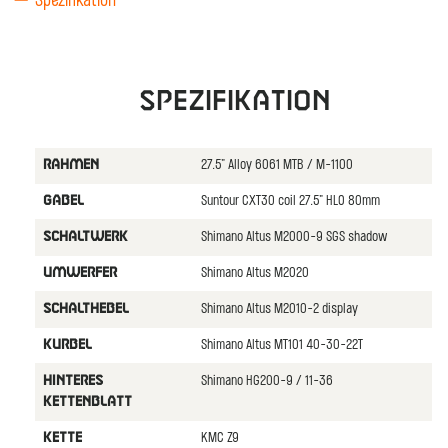
Spezifikation
Spezifikation
27.5" Alloy 6061 MTB / M-1100
RAHMEN
Suntour CXT30 coil 27.5" HLO 80mm
GABEL
Shimano Altus M2000-9 SGS shadow
SCHALTWERK
Shimano Altus M2020
UMWERFER
Shimano Altus M2010-2 display
SCHALTHEBEL
Shimano Altus MT101 40-30-22T
KURBEL
Shimano HG200-9 / 11-36
HINTERES
KETTENBLATT
KMC Z9
KETTE