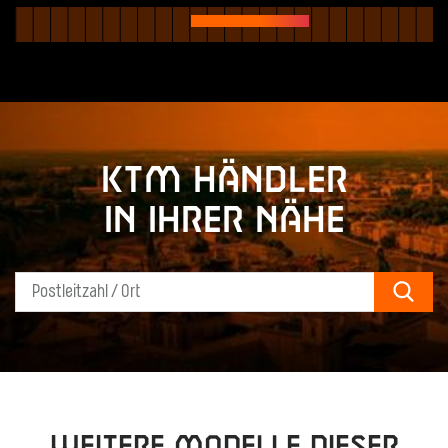
KTM Händler
in Ihrer Nähe
Sear
Weitere Modelle dieser