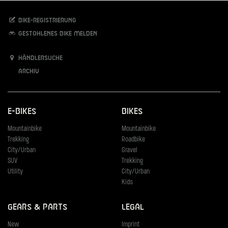
Bike-Registrierung
Gestohlenes Bike melden
Händlersuche
Archiv
E-Bikes
Bikes
Mountainbike
Mountainbike
Trekking
Roadbike
City/Urban
Gravel
SUV
Trekking
Utility
City/Urban
Kids
Gears & Parts
Legal
New
Imprint