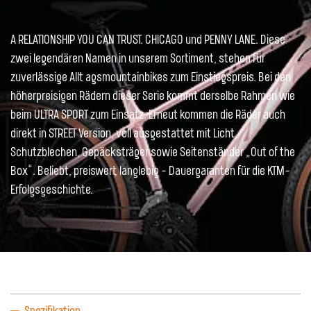
A RELATIONSHIP YOU CAN TRUST. CHICAGO und PENNY LANE. Diese
zwei legendären Namen in unserem Sortiment, stehen für
zuverlässige Allt agsmountainbikes zum Einstiegspreis. Bei den
höherpreisigen Rädern dieser Serie kommt derselbe Rahmen wie
beim ULTRA SPORT zum Einsatz. Erneut kommen die Räder auch
direkt in STREET Version, voll ausgestattet mit Licht,
Schutzblechen, Gepäcksträger sowie Seitenständer „Out of the
Box“. Beliebt, preiswert, langlebig - Dauergaranten für die KTM-
Erfolgsgeschichte.