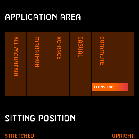
Application Area
All Mountain
Marathon
XC-Race
Casual
Commute
Penny Lane
Sitting Position
Stretched
Upright