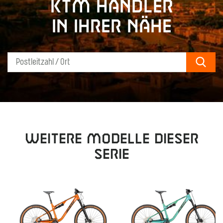
KTM Händler
in Ihrer Nähe
Sear
Weitere Modelle dieser
Serie