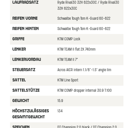
Ryde Rival30 32H 622x30C / Ryde Rival30
LAUFRADSATZ
32H 622x30C
Schwalbe Tough Tom K-Guard 60-622
REIFEN VORNE
Schwalbe Tough Tom K-Guard 60-622
REIFEN HINTEN
KTM COMP Lock
GRIFFE
KTM TEAM II flat 2X 740mm
LENKER
KTM TEAM II 7°
LENKERVORBAU
Acros AICR intern 1.1/8"-1.5" angle lim
STEUERSATZ
KTM Line Sport
SATTEL
KTM COMP dropper internal 30.9 T:100
SATTELSTüTZE
15.9
GEWICHT
134
HöCHSTZULäSSIGES
GESAMTGEWICHT
DT Champion 2.0 black / DT Champion 2.0
SPEICHEN