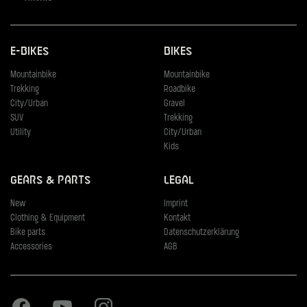
E-Bikes
Bikes
Mountainbike
Mountainbike
Trekking
Roadbike
City/Urban
Gravel
SUV
Trekking
Utility
City/Urban
Kids
Gears & Parts
Legal
New
Imprint
Clothing & Equipment
Kontakt
Bike parts
Datenschutzerklärung
Accessories
AGB
Facebook
Youtube
Instagram