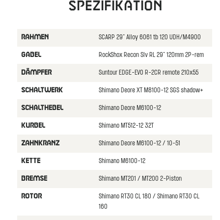
Spezifikation
SCARP 29" Alloy 6061 tb 120 UDH/M4900
RAHMEN
RockShox Recon Slv RL 29" 120mm 2P-rem
GABEL
Suntour EDGE-EVO R-2CR remote 210x55
DäMPFER
Shimano Deore XT M8100-12 SGS shadow+
SCHALTWERK
Shimano Deore M6100-12
SCHALTHEBEL
Shimano MT512-12 32T
KURBEL
Shimano Deore M6100-12 / 10-51
ZAHNKRANZ
Shimano M6100-12
KETTE
Shimano MT201 / MT200 2-Piston
BREMSE
Shimano RT30 CL 180 / Shimano RT30 CL
ROTOR
160