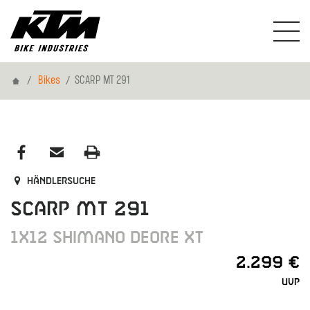
Home
Bikes
SCARP MT 291
Händlersuche
SCARP MT 291
1X12 SHIMANO DEORE XT
2.299 €
UVP