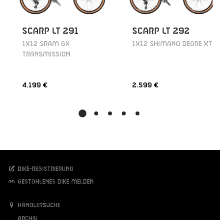
SCARP LT 291
SCARP LT 292
1X12 SRAM GX
1X12 SHIMANO DEORE XT
TRANSMISSION
4.199 €
2.599 €
Bike-Registrierung
Gestohlenes Bike melden
Händlersuche
Archiv