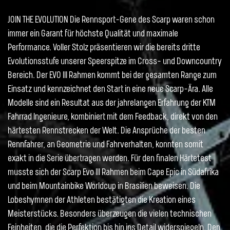
JOIN THE EVOLUTION Die Rennsport-Gene des Scarp waren schon
immer ein Garant für höchste Qualität und maximale
Performance. Voller Stolz präsentieren wir die bereits dritte
Evolutionsstufe unserer Speerspitze im Cross- und Downcountry
Bereich. Der EVO III Rahmen kommt bei der gesamten Range zum
Einsatz und kennzeichnet den Start in eine neue Scarp-Ära. Alle
Modelle sind ein Resultat aus der jahrelangen Erfahrung der KTM
Fahrrad Ingenieure, kombiniert mit dem Feedback, direkt von den
härtesten Rennstrecken der Welt. Die Ansprüche der besten
Rennfahrer, an Geometrie und Fahrverhalten, konnten somit
exakt in die Serie übertragen werden. Für den finalen Härtetest
musste sich der Scarp Evo III Rahmen beim Cape Epic in Südafrika
und beim Mountainbike Worldcup in Brasilien beweisen. Die
Lobeshymnen der Athleten bestätigten die Kreation eines
Meisterstücks. Besonders überzeugen die vielen technischen
Feinheiten, die die Perfektion bis hin ins Detail widerspiegeln. Den